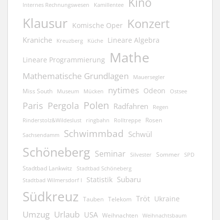
Kino
Kamillentee
Internes Rechnungswesen
Klausur
Konzert
Komische Oper
Kraniche
Lineare Algebra
Kreuzberg
Küche
Mathe
Lineare Programmierung
Mathematische Grundlagen
Mauersegler
nytimes
Odeon
Miss South
Museum
Mücken
Ostsee
Polen
Pergola
Paris
Radfahren
Regen
Rosen
ringbahn
Rinderstolz&Wildeslust
Rolltreppe
Schwimmbad
Schwül
Sachsendamm
Schöneberg
Seminar
Sommer
Silvester
SPD
Stadtbad Lankwitz
Stadtbad Schöneberg
Subaru
Statistik
Stadtbad Wilmersdorf I
Südkreuz
Tröt
Ukraine
Tauben
Telekom
Umzug
Urlaub
USA
Weihnachten
Weihnachtsbaum