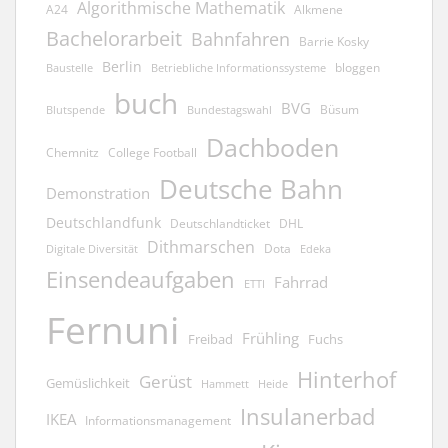
Algorithmische Mathematik
A24
Alkmene
Bachelorarbeit
Bahnfahren
Barrie Kosky
Berlin
bloggen
Baustelle
Betriebliche Informationssysteme
buch
BVG
Büsum
Blutspende
Bundestagswahl
Dachboden
Chemnitz
College Football
Deutsche Bahn
Demonstration
Deutschlandfunk
Deutschlandticket
DHL
Dithmarschen
Dota
Edeka
Digitale Diversität
Einsendeaufgaben
Fahrrad
ETTI
Fernuni
Frühling
Freibad
Fuchs
Hinterhof
Gerüst
Gemüslichkeit
Hammett
Heide
Insulanerbad
IKEA
Informationsmanagement