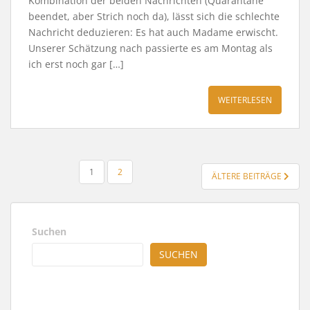
Kombination der beiden Nachrichten (Quarantäne
beendet, aber Strich noch da), lässt sich die schlechte
Nachricht deduzieren: Es hat auch Madame erwischt.
Unserer Schätzung nach passierte es am Montag als
ich erst noch gar […]
WEITERLESEN
SEITENNUMMERIERUNG
1
2
ÄLTERE BEITRÄGE
DER
BEITRÄGE
Suchen
SUCHEN