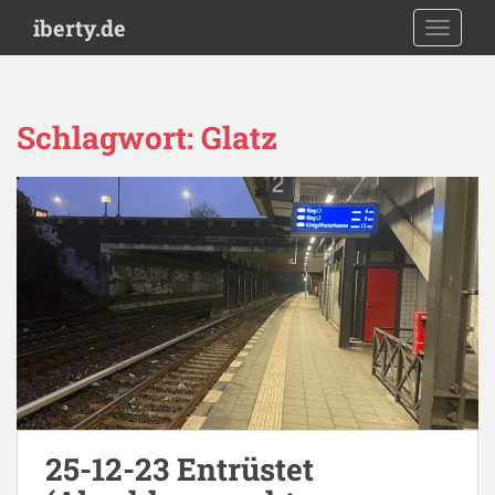
S
iberty.de
TOGGLE
k
i
p
t
Schlagwort:
Glatz
o
m
a
i
n
c
o
n
t
e
n
t
25-12-23 Entrüstet