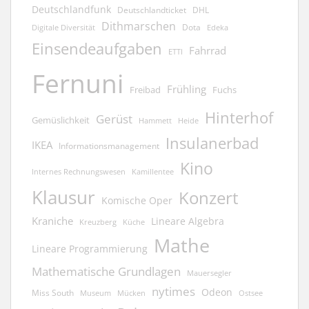
Deutschlandfunk
Deutschlandticket
DHL
Dithmarschen
Dota
Edeka
Digitale Diversität
Einsendeaufgaben
Fahrrad
ETTI
Fernuni
Frühling
Freibad
Fuchs
Hinterhof
Gerüst
Gemüslichkeit
Hammett
Heide
Insulanerbad
IKEA
Informationsmanagement
Kino
Kamillentee
Internes Rechnungswesen
Klausur
Konzert
Komische Oper
Kraniche
Lineare Algebra
Kreuzberg
Küche
Mathe
Lineare Programmierung
Mathematische Grundlagen
Mauersegler
nytimes
Odeon
Miss South
Museum
Mücken
Ostsee