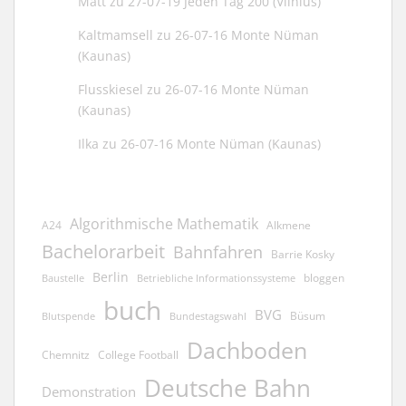
Matt
zu
27-07-19 Jeden Tag 200 (Vilnius)
Kaltmamsell
zu
26-07-16 Monte Nüman
(Kaunas)
Flusskiesel
zu
26-07-16 Monte Nüman
(Kaunas)
Ilka
zu
26-07-16 Monte Nüman (Kaunas)
Algorithmische Mathematik
A24
Alkmene
Bachelorarbeit
Bahnfahren
Barrie Kosky
Berlin
bloggen
Baustelle
Betriebliche Informationssysteme
buch
BVG
Büsum
Blutspende
Bundestagswahl
Dachboden
Chemnitz
College Football
Deutsche Bahn
Demonstration