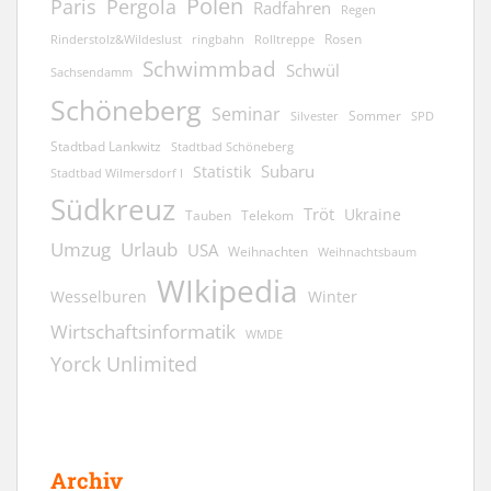
Polen
Pergola
Paris
Radfahren
Regen
Rosen
ringbahn
Rinderstolz&Wildeslust
Rolltreppe
Schwimmbad
Schwül
Sachsendamm
Schöneberg
Seminar
Sommer
Silvester
SPD
Stadtbad Lankwitz
Stadtbad Schöneberg
Subaru
Statistik
Stadtbad Wilmersdorf I
Südkreuz
Tröt
Ukraine
Tauben
Telekom
Umzug
Urlaub
USA
Weihnachten
Weihnachtsbaum
WIkipedia
Wesselburen
Winter
Wirtschaftsinformatik
WMDE
Yorck Unlimited
Archiv