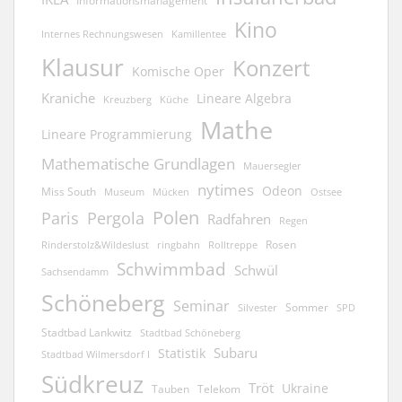
Informationsmanagement
Kino
Kamillentee
Internes Rechnungswesen
Klausur
Konzert
Komische Oper
Kraniche
Lineare Algebra
Kreuzberg
Küche
Mathe
Lineare Programmierung
Mathematische Grundlagen
Mauersegler
nytimes
Odeon
Miss South
Museum
Mücken
Ostsee
Polen
Pergola
Paris
Radfahren
Regen
Rosen
ringbahn
Rinderstolz&Wildeslust
Rolltreppe
Schwimmbad
Schwül
Sachsendamm
Schöneberg
Seminar
Sommer
Silvester
SPD
Stadtbad Lankwitz
Stadtbad Schöneberg
Subaru
Statistik
Stadtbad Wilmersdorf I
Südkreuz
Tröt
Ukraine
Tauben
Telekom