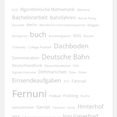
Algorithmische Mathematik
A24
Alkmene
Bachelorarbeit
Bahnfahren
Barrie Kosky
Berlin
bloggen
Baustelle
Betriebliche Informationssysteme
buch
BVG
Büsum
Blutspende
Bundestagswahl
Dachboden
Chemnitz
College Football
Deutsche Bahn
Demonstration
Deutschlandfunk
Deutschlandticket
DHL
Dithmarschen
Dota
Edeka
Digitale Diversität
Einsendeaufgaben
Fahrrad
ETTI
Fernuni
Frühling
Freibad
Fuchs
Hinterhof
Gerüst
Gemüslichkeit
Hammett
Heide
Insulanerbad
IKEA