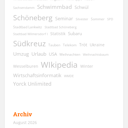
Schwimmbad
Schwül
Sachsendamm
Schöneberg
Seminar
Sommer
Silvester
SPD
Stadtbad Lankwitz
Stadtbad Schöneberg
Subaru
Statistik
Stadtbad Wilmersdorf I
Südkreuz
Tröt
Ukraine
Tauben
Telekom
Umzug
Urlaub
USA
Weihnachten
Weihnachtsbaum
WIkipedia
Wesselburen
Winter
Wirtschaftsinformatik
WMDE
Yorck Unlimited
Archiv
August 2026