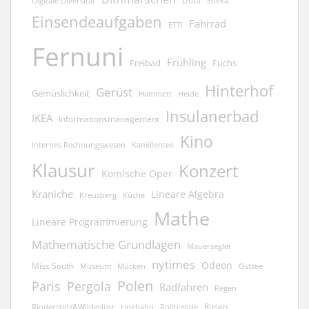
Dota
Edeka
Digitale Diversität
Einsendeaufgaben
Fahrrad
ETTI
Fernuni
Frühling
Freibad
Fuchs
Hinterhof
Gerüst
Gemüslichkeit
Hammett
Heide
Insulanerbad
IKEA
Informationsmanagement
Kino
Kamillentee
Internes Rechnungswesen
Klausur
Konzert
Komische Oper
Kraniche
Lineare Algebra
Kreuzberg
Küche
Mathe
Lineare Programmierung
Mathematische Grundlagen
Mauersegler
nytimes
Odeon
Miss South
Museum
Mücken
Ostsee
Polen
Pergola
Paris
Radfahren
Regen
Rosen
ringbahn
Rinderstolz&Wildeslust
Rolltreppe