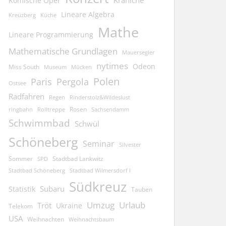
Kraniche
Komische Oper
Lineare Algebra
Kreuzberg
Küche
Mathe
Lineare Programmierung
Mathematische Grundlagen
Mauersegler
nytimes
Odeon
Miss South
Museum
Mücken
Polen
Pergola
Paris
Ostsee
Radfahren
Regen
Rinderstolz&Wildeslust
Rosen
ringbahn
Rolltreppe
Sachsendamm
Schwimmbad
Schwül
Schöneberg
Seminar
Silvester
Sommer
Stadtbad Lankwitz
SPD
Stadtbad Schöneberg
Stadtbad Wilmersdorf I
Südkreuz
Subaru
Statistik
Tauben
Umzug
Urlaub
Tröt
Ukraine
Telekom
USA
Weihnachten
Weihnachtsbaum