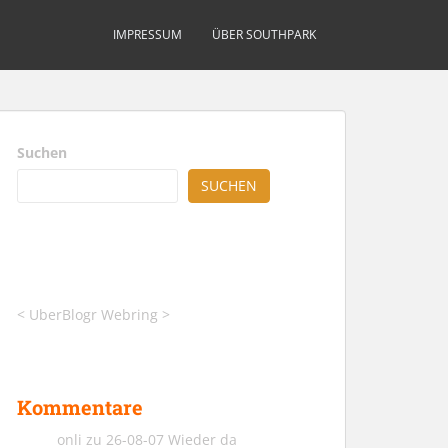
IMPRESSUM
ÜBER SOUTHPARK
Suchen
SUCHEN
<
UberBlogr Webring
>
Kommentare
onli
zu
26-08-07 Wieder da