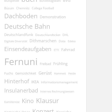
BVG
Blutspende
Bundestagswahl
Büsum
Chemnitz
College Football
Dachboden
Demonstration
Deutsche Bahn
Deutschlandfunk
Deutschlandticket
DHL
Dithmarschen
Dota
Edeka
Digitale Diversität
Einsendeaufgaben
Fahrrad
ETTI
Fernuni
Frühling
Freibad
Gerüst
Fuchs
Gemüslichkeit
Hammett
Heide
Hinterhof
IKEA
Informationsmanagement
Insulanerbad
Internes Rechnungswesen
Klausur
Kino
Kamillentee
Konzert