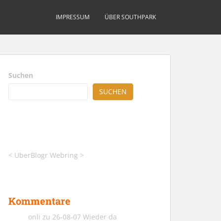
IMPRESSUM
ÜBER SOUTHPARK
Suchen
SUCHEN
<
UberBlogr Webring
>
Kommentare
onli
zu
26-08-07 Wieder da