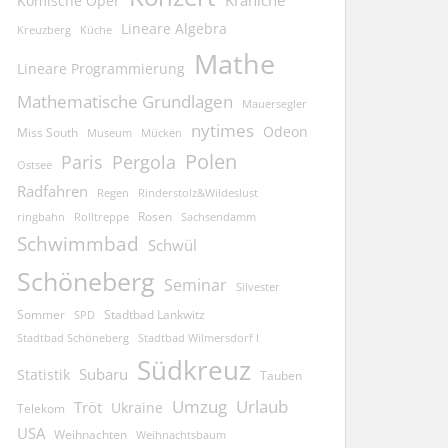
Kraniche
Komische Oper
Lineare Algebra
Kreuzberg
Küche
Mathe
Lineare Programmierung
Mathematische Grundlagen
Mauersegler
nytimes
Odeon
Miss South
Museum
Mücken
Polen
Pergola
Paris
Ostsee
Radfahren
Regen
Rinderstolz&Wildeslust
Rosen
ringbahn
Rolltreppe
Sachsendamm
Schwimmbad
Schwül
Schöneberg
Seminar
Silvester
Sommer
Stadtbad Lankwitz
SPD
Stadtbad Schöneberg
Stadtbad Wilmersdorf I
Südkreuz
Subaru
Statistik
Tauben
Umzug
Urlaub
Tröt
Ukraine
Telekom
USA
Weihnachten
Weihnachtsbaum