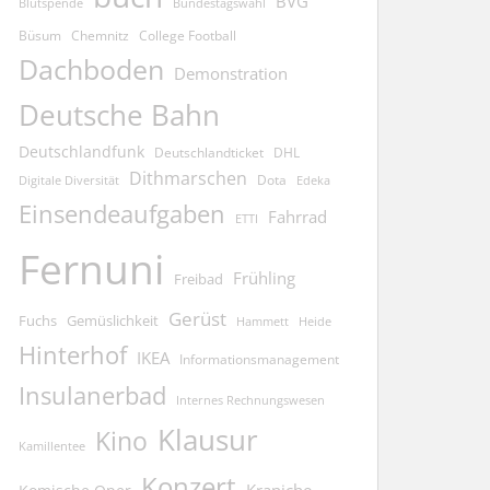
BVG
Blutspende
Bundestagswahl
Büsum
Chemnitz
College Football
Dachboden
Demonstration
Deutsche Bahn
Deutschlandfunk
Deutschlandticket
DHL
Dithmarschen
Dota
Edeka
Digitale Diversität
Einsendeaufgaben
Fahrrad
ETTI
Fernuni
Frühling
Freibad
Gerüst
Fuchs
Gemüslichkeit
Hammett
Heide
Hinterhof
IKEA
Informationsmanagement
Insulanerbad
Internes Rechnungswesen
Klausur
Kino
Kamillentee
Konzert