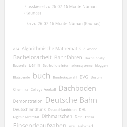
Flusskiesel
zu
26-07-16 Monte Nüman
(Kaunas)
Ilka
zu
26-07-16 Monte Nüman (Kaunas)
Algorithmische Mathematik
A24
Alkmene
Bachelorarbeit
Bahnfahren
Barrie Kosky
Berlin
bloggen
Baustelle
Betriebliche Informationssysteme
buch
BVG
Büsum
Blutspende
Bundestagswahl
Dachboden
Chemnitz
College Football
Deutsche Bahn
Demonstration
Deutschlandfunk
Deutschlandticket
DHL
Dithmarschen
Dota
Edeka
Digitale Diversität
Einsendeaufgaben
Fahrrad
ETTI