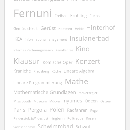
Fernuni
Frühling
Freibad
Fuchs
Hinterhof
Gerüst
Gemüslichkeit
Hammett
Heide
Insulanerbad
IKEA
Informationsmanagement
Kino
Kamillentee
Internes Rechnungswesen
Klausur
Konzert
Komische Oper
Kraniche
Lineare Algebra
Kreuzberg
Küche
Mathe
Lineare Programmierung
Mathematische Grundlagen
Mauersegler
nytimes
Odeon
Miss South
Museum
Mücken
Ostsee
Polen
Pergola
Paris
Radfahren
Regen
Rosen
ringbahn
Rinderstolz&Wildeslust
Rolltreppe
Schwimmbad
Schwül
Sachsendamm