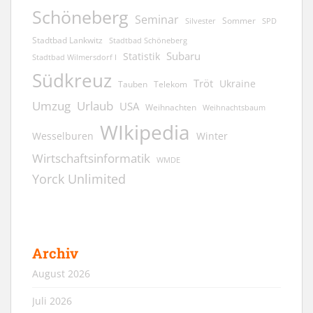
Schöneberg
Seminar
Sommer
Silvester
SPD
Stadtbad Lankwitz
Stadtbad Schöneberg
Subaru
Statistik
Stadtbad Wilmersdorf I
Südkreuz
Tröt
Ukraine
Tauben
Telekom
Umzug
Urlaub
USA
Weihnachten
Weihnachtsbaum
WIkipedia
Wesselburen
Winter
Wirtschaftsinformatik
WMDE
Yorck Unlimited
Archiv
August 2026
Juli 2026