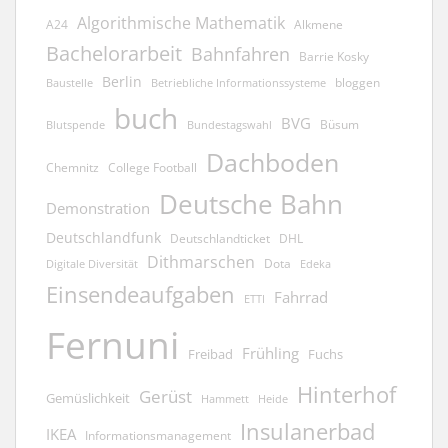
Algorithmische Mathematik
A24
Alkmene
Bachelorarbeit
Bahnfahren
Barrie Kosky
Berlin
bloggen
Baustelle
Betriebliche Informationssysteme
buch
BVG
Büsum
Blutspende
Bundestagswahl
Dachboden
Chemnitz
College Football
Deutsche Bahn
Demonstration
Deutschlandfunk
Deutschlandticket
DHL
Dithmarschen
Dota
Edeka
Digitale Diversität
Einsendeaufgaben
Fahrrad
ETTI
Fernuni
Frühling
Freibad
Fuchs
Hinterhof
Gerüst
Gemüslichkeit
Hammett
Heide
Insulanerbad
IKEA
Informationsmanagement