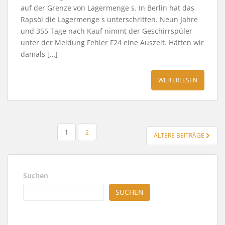
auf der Grenze von Lagermenge s. In Berlin hat das
Rapsöl die Lagermenge s unterschritten. Neun Jahre
und 355 Tage nach Kauf nimmt der Geschirrspüler
unter der Meldung Fehler F24 eine Auszeit. Hätten wir
damals […]
WEITERLESEN
SEITENNUMMERIERUNG
1
2
ÄLTERE BEITRÄGE
DER
BEITRÄGE
Suchen
SUCHEN