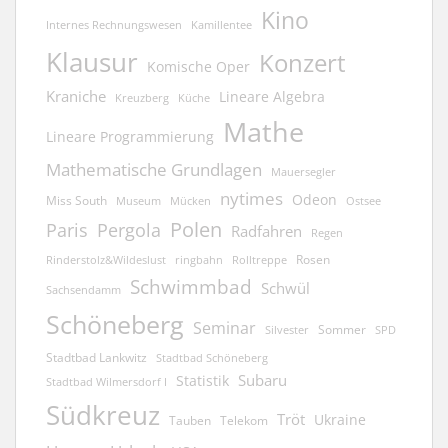
Kino
Kamillentee
Internes Rechnungswesen
Klausur
Konzert
Komische Oper
Kraniche
Lineare Algebra
Kreuzberg
Küche
Mathe
Lineare Programmierung
Mathematische Grundlagen
Mauersegler
nytimes
Odeon
Miss South
Museum
Mücken
Ostsee
Polen
Pergola
Paris
Radfahren
Regen
Rosen
ringbahn
Rinderstolz&Wildeslust
Rolltreppe
Schwimmbad
Schwül
Sachsendamm
Schöneberg
Seminar
Sommer
Silvester
SPD
Stadtbad Lankwitz
Stadtbad Schöneberg
Subaru
Statistik
Stadtbad Wilmersdorf I
Südkreuz
Tröt
Ukraine
Tauben
Telekom