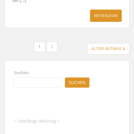
bei […]
WEITERLESEN
SEITENNUMMERIERUNG
1
2
ÄLTERE BEITRÄGE
DER
BEITRÄGE
Suchen
SUCHEN
<
UberBlogr Webring
>