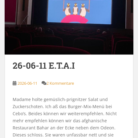
26-06-11 E.T.A.I
2026-06-11
2 Kommentare
Madame holte gemüslich-prignitzer Salat und
Zuckerschoten. Ich aß das Burger-Mix-Menü bei
Cebo’s. Beides können wir weiterempfehlen. Nicht
mehr empfehlen können wir das afghanische
Restaurant Bahar an der Ecke neben dem Odeon.
Dieses schloss. Sie waren unfassbar nett und sie