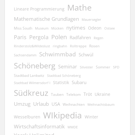
Mathe
Lineare Programmierung
Mathematische Grundlagen
Mauersegler
nytimes
Odeon
Miss South
Museum
Mücken
Ostsee
Polen
Pergola
Paris
Radfahren
Regen
Rosen
ringbahn
Rinderstolz&Wildeslust
Rolltreppe
Schwimmbad
Schwül
Sachsendamm
Schöneberg
Seminar
Sommer
Silvester
SPD
Stadtbad Lankwitz
Stadtbad Schöneberg
Subaru
Statistik
Stadtbad Wilmersdorf I
Südkreuz
Tröt
Ukraine
Tauben
Telekom
Umzug
Urlaub
USA
Weihnachten
Weihnachtsbaum
WIkipedia
Wesselburen
Winter
Wirtschaftsinformatik
WMDE