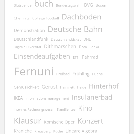
buch
BVG
Büsum
Blutspende
Bundestagswahl
Dachboden
Chemnitz
College Football
Deutsche Bahn
Demonstration
Deutschlandfunk
Deutschlandticket
DHL
Dithmarschen
Dota
Edeka
Digitale Diversität
Einsendeaufgaben
Fahrrad
ETTI
Fernuni
Frühling
Freibad
Fuchs
Hinterhof
Gerüst
Gemüslichkeit
Hammett
Heide
Insulanerbad
IKEA
Informationsmanagement
Kino
Kamillentee
Internes Rechnungswesen
Klausur
Konzert
Komische Oper
Kraniche
Lineare Algebra
Kreuzberg
Küche