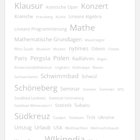
Klausur
Konzert
Komische Oper
Kraniche
Lineare Algebra
Kreuzberg
Küche
Mathe
Lineare Programmierung
Mathematische Grundlagen
Mauersegler
nytimes
Odeon
Miss South
Museum
Mücken
Ostsee
Polen
Pergola
Paris
Radfahren
Regen
Rosen
ringbahn
Rinderstolz&Wildeslust
Rolltreppe
Schwimmbad
Schwül
Sachsendamm
Schöneberg
Seminar
Sommer
Silvester
SPD
Stadtbad Lankwitz
Stadtbad Schöneberg
Subaru
Statistik
Stadtbad Wilmersdorf I
Südkreuz
Tröt
Ukraine
Tauben
Telekom
Umzug
Urlaub
USA
Weihnachten
Weihnachtsbaum
WIkipedia