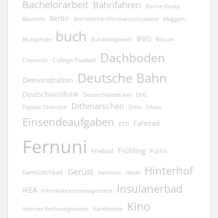
Bachelorarbeit
Bahnfahren
Barrie Kosky
Berlin
bloggen
Baustelle
Betriebliche Informationssysteme
buch
BVG
Büsum
Blutspende
Bundestagswahl
Dachboden
Chemnitz
College Football
Deutsche Bahn
Demonstration
Deutschlandfunk
Deutschlandticket
DHL
Dithmarschen
Dota
Edeka
Digitale Diversität
Einsendeaufgaben
Fahrrad
ETTI
Fernuni
Frühling
Freibad
Fuchs
Hinterhof
Gerüst
Gemüslichkeit
Hammett
Heide
Insulanerbad
IKEA
Informationsmanagement
Kino
Kamillentee
Internes Rechnungswesen