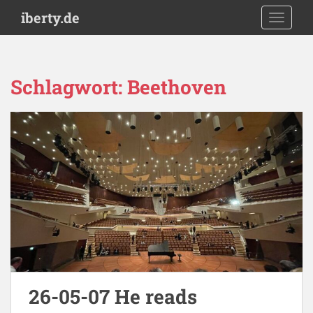
S
iberty.de
TOGGLE
k
i
p
t
Schlagwort:
Beethoven
o
m
a
i
n
c
o
n
t
e
n
t
26-05-07 He reads