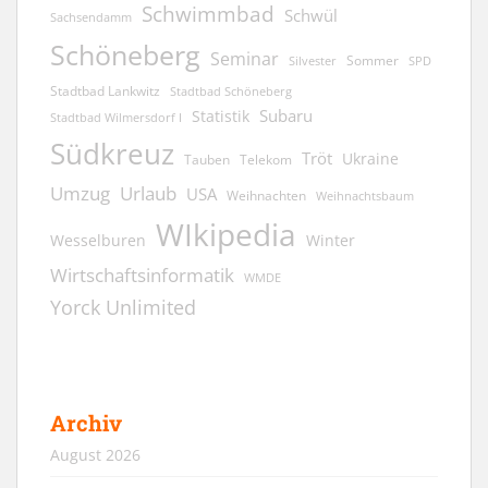
Schwimmbad
Schwül
Sachsendamm
Schöneberg
Seminar
Sommer
Silvester
SPD
Stadtbad Lankwitz
Stadtbad Schöneberg
Subaru
Statistik
Stadtbad Wilmersdorf I
Südkreuz
Tröt
Ukraine
Tauben
Telekom
Umzug
Urlaub
USA
Weihnachten
Weihnachtsbaum
WIkipedia
Wesselburen
Winter
Wirtschaftsinformatik
WMDE
Yorck Unlimited
Archiv
August 2026