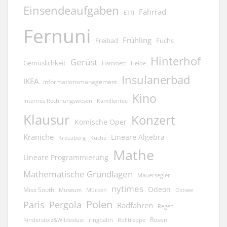
Einsendeaufgaben
Fahrrad
ETTI
Fernuni
Frühling
Freibad
Fuchs
Hinterhof
Gerüst
Gemüslichkeit
Hammett
Heide
Insulanerbad
IKEA
Informationsmanagement
Kino
Kamillentee
Internes Rechnungswesen
Klausur
Konzert
Komische Oper
Kraniche
Lineare Algebra
Kreuzberg
Küche
Mathe
Lineare Programmierung
Mathematische Grundlagen
Mauersegler
nytimes
Odeon
Miss South
Museum
Mücken
Ostsee
Polen
Pergola
Paris
Radfahren
Regen
Rosen
ringbahn
Rinderstolz&Wildeslust
Rolltreppe