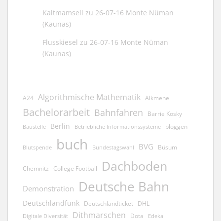
Kaltmamsell
zu
26-07-16 Monte Nüman
(Kaunas)
Flusskiesel
zu
26-07-16 Monte Nüman
(Kaunas)
Algorithmische Mathematik
A24
Alkmene
Bachelorarbeit
Bahnfahren
Barrie Kosky
Berlin
bloggen
Baustelle
Betriebliche Informationssysteme
buch
BVG
Büsum
Blutspende
Bundestagswahl
Dachboden
Chemnitz
College Football
Deutsche Bahn
Demonstration
Deutschlandfunk
Deutschlandticket
DHL
Dithmarschen
Dota
Edeka
Digitale Diversität