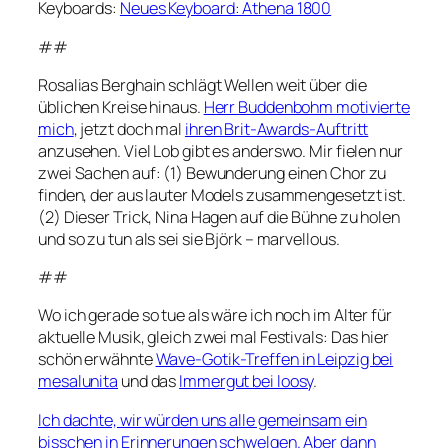
Keyboards:
Neues Keyboard: Athena 1800
##
Rosalias
Berghain
schlägt Wellen weit über die
üblichen Kreise hinaus.
Herr Buddenbohm motivierte
mich
, jetzt doch mal
ihren Brit-Awards-Auftritt
anzusehen. Viel Lob gibt es anderswo. Mir fielen nur
zwei Sachen auf: (1) Bewunderung einen Chor zu
finden, der aus lauter Models zusammengesetzt ist.
(2) Dieser Trick, Nina Hagen auf die Bühne zu holen
und so zu tun als sei sie Björk – marvellous.
##
Wo ich gerade so tue als wäre ich noch im Alter für
aktuelle Musik, gleich zwei mal Festivals: Das hier
schön erwähnte
Wave-Gotik-Treffen in Leipzig bei
mesalunita
und das
Immergut bei loosy
.
Ich dachte, wir würden uns alle gemeinsam ein
bisschen in Erinnerungen schwelgen. Aber dann