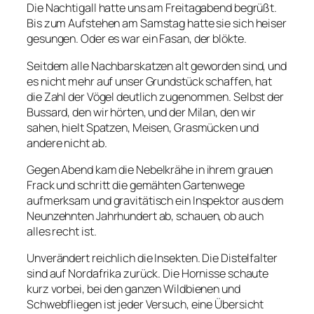
Die Nachtigall hatte uns am Freitagabend begrüßt.
Bis zum Aufstehen am Samstag hatte sie sich heiser
gesungen. Oder es war ein Fasan, der blökte.
Seitdem alle Nachbarskatzen alt geworden sind, und
es nicht mehr auf unser Grundstück schaffen, hat
die Zahl der Vögel deutlich zugenommen. Selbst der
Bussard, den wir hörten, und der Milan, den wir
sahen, hielt Spatzen, Meisen, Grasmücken und
andere nicht ab.
Gegen Abend kam die Nebelkrähe in ihrem grauen
Frack und schritt die gemähten Gartenwege
aufmerksam und gravitätisch ein Inspektor aus dem
Neunzehnten Jahrhundert ab, schauen, ob auch
alles recht ist.
Unverändert reichlich die Insekten. Die Distelfalter
sind auf Nordafrika zurück. Die Hornisse schaute
kurz vorbei, bei den ganzen Wildbienen und
Schwebfliegen ist jeder Versuch, eine Übersicht