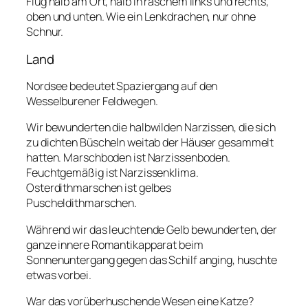
Flug halb am Ort, halb in raschem links und rechts,
oben und unten. Wie ein Lenkdrachen, nur ohne
Schnur.
Land
Nordsee bedeutet Spaziergang auf den
Wesselburener Feldwegen.
Wir bewunderten die halbwilden Narzissen, die sich
zu dichten Büscheln weitab der Häuser gesammelt
hatten. Marschboden ist Narzissenboden.
Feuchtgemäßig ist Narzissenklima.
Osterdithmarschen ist gelbes
Puscheldithmarschen.
Während wir das leuchtende Gelb bewunderten, der
ganze innere Romantikapparat beim
Sonnenuntergang gegen das Schilf anging, huschte
etwas vorbei.
War das vorüberhuschende Wesen eine Katze?