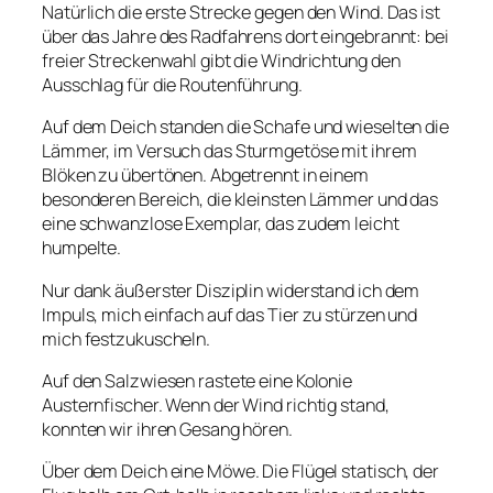
Natürlich die erste Strecke gegen den Wind. Das ist
über das Jahre des Radfahrens dort eingebrannt: bei
freier Streckenwahl gibt die Windrichtung den
Ausschlag für die Routenführung.
Auf dem Deich standen die Schafe und wieselten die
Lämmer, im Versuch das Sturmgetöse mit ihrem
Blöken zu übertönen. Abgetrennt in einem
besonderen Bereich, die kleinsten Lämmer und das
eine schwanzlose Exemplar, das zudem leicht
humpelte.
Nur dank äußerster Disziplin widerstand ich dem
Impuls, mich einfach auf das Tier zu stürzen und
mich festzukuscheln.
Auf den Salzwiesen rastete eine Kolonie
Austernfischer. Wenn der Wind richtig stand,
konnten wir ihren Gesang hören.
Über dem Deich eine Möwe. Die Flügel statisch, der