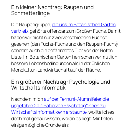
Ein kleiner Nachtrag: Raupen und
Schmetterlinge
Die Raupengruppe,
die uns im Botanischen Garten
vertrieb
, gehörte offenbar zum Großen Fuchs. Damit
haben wir nicht nur zwei verschiedene Füchse
gesehen (den Fuchs-Fuchs und den Raupen-Fuchs)
sondern auch ein
gefährdetes
Tier von der Roten
Liste. Im Botanischen Garten herrschen vermutlich
bessere Lebensbedingungen als in der üblichen
Monokultur-Landwirtschaft auf der Fläche.
Ein größerer Nachtrag: Psychologie und
Wirtschaftsinformatik
Nachdem mich
auf der Fernuni-Alumnifeier die
ungefähre 20:1 Ratio von Psycholog*innen zu
Wirtschaftsinformatikern erstaunte
, wollte ich es
doch mal genau wissen, woran es liegt. Mir fielen
einige mögliche Gründe ein: