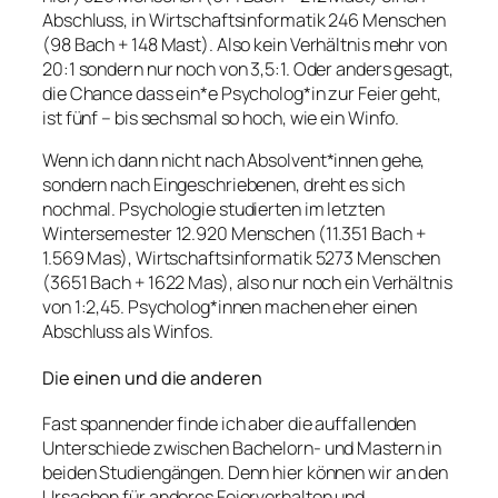
Abschluss, in Wirtschaftsinformatik 246 Menschen
(98 Bach + 148 Mast). Also kein Verhältnis mehr von
20:1 sondern nur noch von 3,5:1. Oder anders gesagt,
die Chance dass ein*e Psycholog*in zur Feier geht,
ist fünf – bis sechsmal so hoch, wie ein Winfo.
Wenn ich dann nicht nach Absolvent*innen gehe,
sondern nach Eingeschriebenen, dreht es sich
nochmal. Psychologie studierten im letzten
Wintersemester 12.920 Menschen (11.351 Bach +
1.569 Mas), Wirtschaftsinformatik 5273 Menschen
(3651 Bach + 1622 Mas), also nur noch ein Verhältnis
von 1:2,45. Psycholog*innen machen eher einen
Abschluss als Winfos.
Die einen und die anderen
Fast spannender finde ich aber die auffallenden
Unterschiede zwischen Bachelorn- und Mastern in
beiden Studiengängen. Denn hier können wir an den
Ursachen für anderes Feierverhalten und