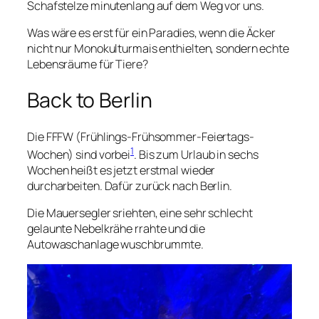
Schafstelze minutenlang auf dem Weg vor uns.
Was wäre es erst für ein Paradies, wenn die Äcker
nicht nur Monokulturmais enthielten, sondern echte
Lebensräume für Tiere?
Back to Berlin
Die FFFW (Frühlings-Frühsommer-Feiertags-
1
Wochen) sind vorbei
. Bis zum Urlaub in sechs
Wochen heißt es jetzt erstmal wieder
durcharbeiten. Dafür zurück nach Berlin.
Die Mauersegler
sriehten
, eine sehr schlecht
gelaunte Nebelkrähe
rrahte
und die
Autowaschanlage
wuschbrummte
.