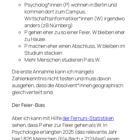
Psycholog*innen (P) wohnen in Berlin und
kommen dort zum Campus,
Wirtschaftsinformatiker*innen (W) irgendwo
anders (zB Nürnberg)
P gehen eher zu so einer Feier, W bleiben eher
zu Hause.
P machen eher einen Abschluss, W bleiben im
Studium stecken
Mehr Menschen studieren P als W.
Die erste Annahme kann ich mangels
Zahlenkenntnis nicht testen und muss davon
ausgehen, dass die Absolvent*innen geographisch
gleich verteilt sind.
Der Feier-Bias
Aber ich kann mit Hilfe
der Fernuni-Statistiken
sehen, dass P eher zur Feier gehen als W. In
Psychologie erlangten 2025 (das relevante Jahr
hier) 826 Menschen (614 Bach + 212 Mast) einen