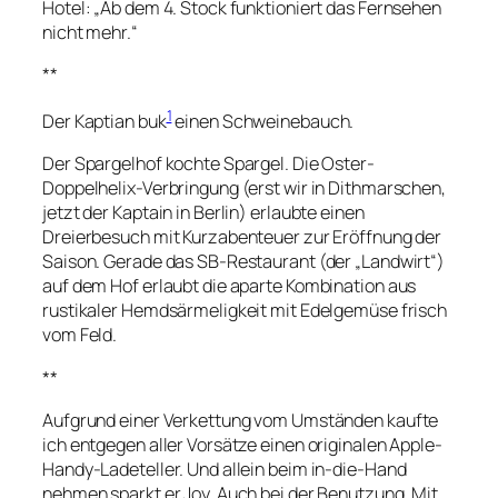
Hotel: „Ab dem 4. Stock funktioniert das Fernsehen
nicht mehr.“
**
1
Der Kaptian buk
einen Schweinebauch.
Der Spargelhof kochte Spargel. Die Oster-
Doppelhelix-Verbringung (erst wir in Dithmarschen,
jetzt der Kaptain in Berlin) erlaubte einen
Dreierbesuch mit Kurzabenteuer zur Eröffnung der
Saison. Gerade das SB-Restaurant (der „Landwirt“)
auf dem Hof erlaubt die aparte Kombination aus
rustikaler Hemdsärmeligkeit mit Edelgemüse frisch
vom Feld.
**
Aufgrund einer Verkettung vom Umständen kaufte
ich entgegen aller Vorsätze einen originalen Apple-
Handy-Ladeteller. Und allein beim in-die-Hand
nehmen sparkt er Joy. Auch bei der Benutzung. Mit