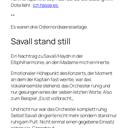
Dota Kehr:
Ich hasse es.
**
Es waren drei Osternordseereisetage.
Savall stand still
Ein Nachtrag zu Savall/Haydn in der
Elbphilharmonie, an den Madame mich erinnerte.
Emotionaler Höhepunkt des Konzerts, der Moment
an dem der Kaptain fast weinte, war das
Vokalensemble stehend, das Orchester ruhig und
nur gesungen eines der sieben letzten Worte. Also
zum Beispiel „
Es ist vollbracht
„.
Und nicht nur war das Orchester komplett ruhig.
Selbst Savall dirigierte nicht mehr sondern stand nur
ruhig am Pult. Nicht einmal einen gegebene Einsatz