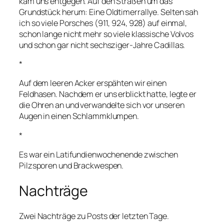
kam uns entgegen. Auf den Straßen um das
Grundstück herum: Eine Oldtimerrallye. Selten sah
ich so viele Porsches (911, 924, 928) auf einmal,
schon lange nicht mehr so viele klassische Volvos
und schon gar nicht sechsziger-Jahre Cadillas.
*
Auf dem leeren Acker erspähten wir einen
Feldhasen. Nachdem er uns erblickt hatte, legte er
die Ohren an und verwandelte sich vor unseren
Augen in einen Schlammklumpen.
*
Es war ein Latifundienwochenende zwischen
Pilzsporen und Brackwespen.
Nachträge
Zwei Nachträge zu Posts der letzten Tage.