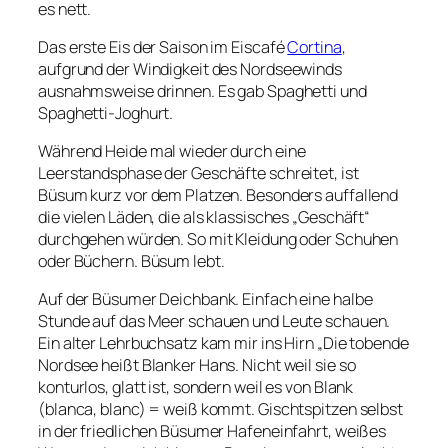
es nett.
Das erste Eis der Saison im Eiscafé
Cortina
,
aufgrund der Windigkeit des Nordseewinds
ausnahmsweise drinnen. Es gab Spaghetti und
Spaghetti-Joghurt.
Während Heide mal wieder durch eine
Leerstandsphase der Geschäfte schreitet, ist
Büsum kurz vor dem Platzen. Besonders auffallend
die vielen Läden, die als klassisches „Geschäft“
durchgehen würden. So mit Kleidung oder Schuhen
oder Büchern. Büsum lebt.
Auf der Büsumer Deichbank. Einfach eine halbe
Stunde auf das Meer schauen und Leute schauen.
Ein alter Lehrbuchsatz kam mir ins Hirn „Die tobende
Nordsee heißt Blanker Hans. Nicht weil sie so
konturlos, glatt ist, sondern weil es von Blank
(blanca, blanc) = weiß kommt. Gischtspitzen selbst
in der friedlichen Büsumer Hafeneinfahrt, weißes