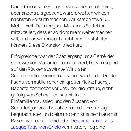
Nachdem unsere Pfingstexkursionen erfolgreich,
aber anders als gedacht, waren, wollten wir den
nächsten Versuch machen. Wir kamen etwa 100
Meter weit. Dann begann Madames Sattel ihr
mitzuteilen, dass er so nicht mehr weitermachen
will, und das wir ihn auch nicht mehr feststellen
können. Diese Exkursion blieb kurz.
Erfolgreicher war der Spaziergang um’s Carré, der
sich, wie von Madame prognostiziert, hervorragend
auf den Rücken auswirkte. Wir trafen
Schmetterlinge (eventuell schon wieder der Große
Fuchs, vermutlich eher ein großer Kleine Fuchs),
Bachstelzen flogen vor uns über die Straße, dicht
gefolgt von Schwalben. Als wir in der
Einfamilienhaussiedlung den Zustand von
Schottergärten zehn Jahre nach der Erstanlage
begutachteten und beim modernistischen Haus mit
Rasenmähroboter beide den
Delphinbrunnen aus
Jacque Tatis
Mon Oncle
vermissten, flog eine