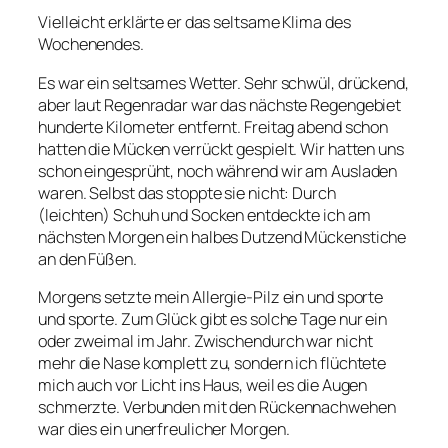
Vielleicht erklärte er das seltsame Klima des
Wochenendes.
Es war ein seltsames Wetter. Sehr schwül, drückend,
aber laut Regenradar war das nächste Regengebiet
hunderte Kilometer entfernt. Freitag abend schon
hatten die Mücken verrückt gespielt. Wir hatten uns
schon eingesprüht, noch während wir am Ausladen
waren. Selbst das stoppte sie nicht: Durch
(leichten) Schuh und Socken entdeckte ich am
nächsten Morgen ein halbes Dutzend Mückenstiche
an den Füßen.
Morgens setzte mein Allergie-Pilz ein und sporte
und sporte. Zum Glück gibt es solche Tage nur ein
oder zweimal im Jahr. Zwischendurch war nicht
mehr die Nase komplett zu, sondern ich flüchtete
mich auch vor Licht ins Haus, weil es die Augen
schmerzte. Verbunden mit den Rückennachwehen
war dies ein unerfreulicher Morgen.