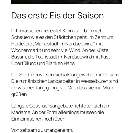
Das erste Eis der Saison
Dithmarschen bedeutet Kleinstadtbummel.
Schauen wie es den Städtchen geht. Im Zentrum:
Heide, die „Marktstadt im Nordseewind“ mit
Wochenmarkt und sehr viel Wind. An der Küste:
Büsum, die Touristadt im Nordseewind mit Fast-
Überfüllung und Blanken Hans.
Die Städte erwiesen sich als ungewohnt mitteilsam.
Die rumänischen Landarbeiter in Wesselburen sind
inzwischen lang genug vor Ort, dass sie mit
Moin
grüßen.
Längere Gesprächsangebote richteten sich an
Madame. An der Form allerdings müssen die
Einheimischen noch üben.
Von seltsam zu unangenehm: