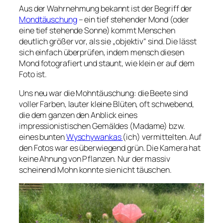
Aus der Wahrnehmung bekannt ist der Begriff der
Mondtäuschung
– ein tief stehender Mond (oder
eine tief stehende Sonne) kommt Menschen
deutlich größer vor, als sie „objektiv“ sind. Die lässt
sich einfach überprüfen, indem mensch diesen
Mond fotografiert und staunt, wie klein er auf dem
Foto ist.
Uns neu war die Mohntäuschung: die Beete sind
voller Farben, lauter kleine Blüten, oft schwebend,
die dem ganzen den Anblick eines
impressionistischen Gemäldes (Madame) bzw.
eines bunten
Wyschywankas
(ich) vermittelten. Auf
den Fotos war es überwiegend grün. Die Kamera hat
keine Ahnung von Pflanzen. Nur der massiv
scheinend Mohn konnte sie nicht täuschen.