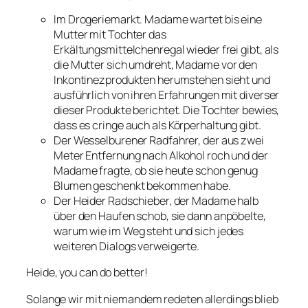
Im Drogeriemarkt. Madame wartet bis eine
Mutter mit Tochter das
Erkältungsmittelchenregal wieder frei gibt, als
die Mutter sich umdreht, Madame vor den
Inkontinezprodukten herumstehen sieht und
ausführlich von ihren Erfahrungen mit diverser
dieser Produkte berichtet. Die Tochter bewies,
dass es
cringe
auch als Körperhaltung gibt.
Der Wesselburener Radfahrer, der aus zwei
Meter Entfernung nach Alkohol roch und der
Madame fragte, ob sie heute schon genug
Blumen geschenkt bekommen habe.
Der Heider Radschieber, der Madame halb
über den Haufen schob, sie dann anpöbelte,
warum wie im Weg steht und sich jedes
weiteren Dialogs verweigerte.
Heide, you can do better!
Solange wir mit niemandem redeten allerdings blieb