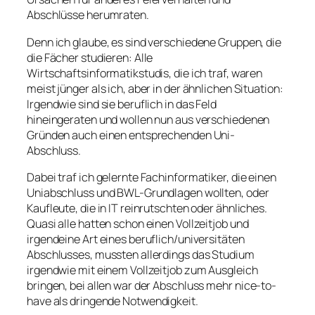
Abschlüsse herumraten.
Denn ich glaube, es sind verschiedene Gruppen, die
die Fächer studieren: Alle
Wirtschaftsinformatikstudis, die ich traf, waren
meist jünger als ich, aber in der ähnlichen Situation:
Irgendwie sind sie beruflich in das Feld
hineingeraten und wollen nun aus verschiedenen
Gründen auch einen entsprechenden Uni-
Abschluss.
Dabei traf ich gelernte Fachinformatiker, die einen
Uniabschluss und BWL-Grundlagen wollten, oder
Kaufleute, die in IT reinrutschten oder ähnliches.
Quasi alle hatten schon einen Vollzeitjob und
irgendeine Art eines beruflich/universitäten
Abschlusses, mussten allerdings das Studium
irgendwie mit einem Vollzeitjob zum Ausgleich
bringen, bei allen war der Abschluss mehr
nice-to-
have
als dringende Notwendigkeit.