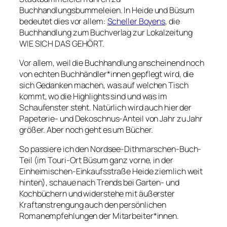
Buchhandlungsbummeleien. In Heide und Büsum
bedeutet dies vor allem:
Scheller Boyens
, die
Buchhandlung zum Buchverlag zur Lokalzeitung
WIE SICH DAS GEHÖRT.
Vor allem, weil die Buchhandlung anscheinend noch
von echten Buchhändler*innen gepflegt wird, die
sich Gedanken machen, was auf welchen Tisch
kommt, wo die Highlights sind und was im
Schaufenster steht. Natürlich wird auch hier der
Papeterie- und Dekoschnus-Anteil von Jahr zu Jahr
größer. Aber noch geht es um Bücher.
So passiere ich den Nordsee-Dithmarschen-Buch-
Teil (im Touri-Ort Büsum ganz vorne, in der
Einheimischen-Einkaufsstraße Heide ziemlich weit
hinten), schaue nach Trends bei Garten- und
Kochbüchern und widerstehe mit äußerster
Kraftanstrengung auch den persönlichen
Romanempfehlungen der Mitarbeiter*innen.