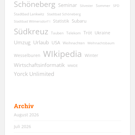
Schöneberg
Seminar
Sommer
Silvester
SPD
Stadtbad Lankwitz
Stadtbad Schöneberg
Subaru
Statistik
Stadtbad Wilmersdorf I
Südkreuz
Tröt
Ukraine
Tauben
Telekom
Umzug
Urlaub
USA
Weihnachten
Weihnachtsbaum
WIkipedia
Wesselburen
Winter
Wirtschaftsinformatik
WMDE
Yorck Unlimited
Archiv
August 2026
Juli 2026