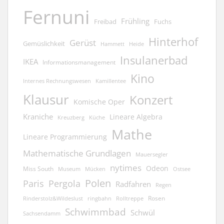
Fernuni
Frühling
Freibad
Fuchs
Hinterhof
Gerüst
Gemüslichkeit
Hammett
Heide
Insulanerbad
IKEA
Informationsmanagement
Kino
Kamillentee
Internes Rechnungswesen
Klausur
Konzert
Komische Oper
Kraniche
Lineare Algebra
Kreuzberg
Küche
Mathe
Lineare Programmierung
Mathematische Grundlagen
Mauersegler
nytimes
Odeon
Miss South
Museum
Mücken
Ostsee
Polen
Pergola
Paris
Radfahren
Regen
Rosen
ringbahn
Rinderstolz&Wildeslust
Rolltreppe
Schwimmbad
Schwül
Sachsendamm