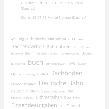
Flusskiesel
zu
26-07-16 Monte Nüman
(Kaunas)
Ilka
zu
26-07-16 Monte Nüman (Kaunas)
Algorithmische Mathematik
A24
Alkmene
Bachelorarbeit
Bahnfahren
Barrie Kosky
Berlin
bloggen
Baustelle
Betriebliche Informationssysteme
buch
BVG
Büsum
Blutspende
Bundestagswahl
Dachboden
Chemnitz
College Football
Deutsche Bahn
Demonstration
Deutschlandfunk
Deutschlandticket
DHL
Dithmarschen
Dota
Edeka
Digitale Diversität
Einsendeaufgaben
Fahrrad
ETTI