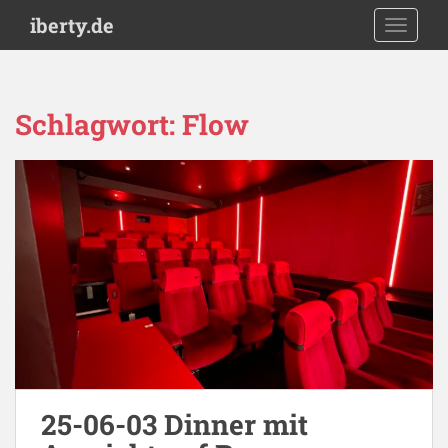
S
iberty.de
TOGGLE
k
i
p
t
Schlagwort:
Flow
o
m
a
i
n
c
o
n
t
e
n
t
25-06-03 Dinner mit