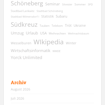
Schöneberg
Seminar
Sommer
Silvester
SPD
Stadtbad Lankwitz
Stadtbad Schöneberg
Subaru
Statistik
Stadtbad Wilmersdorf I
Südkreuz
Tröt
Ukraine
Tauben
Telekom
Umzug
Urlaub
USA
Weihnachten
Weihnachtsbaum
WIkipedia
Wesselburen
Winter
Wirtschaftsinformatik
WMDE
Yorck Unlimited
Archiv
August 2026
Juli 2026