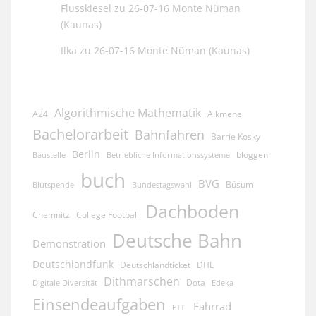
Flusskiesel
zu
26-07-16 Monte Nüman
(Kaunas)
Ilka
zu
26-07-16 Monte Nüman (Kaunas)
Algorithmische Mathematik
A24
Alkmene
Bachelorarbeit
Bahnfahren
Barrie Kosky
Berlin
bloggen
Baustelle
Betriebliche Informationssysteme
buch
BVG
Büsum
Blutspende
Bundestagswahl
Dachboden
Chemnitz
College Football
Deutsche Bahn
Demonstration
Deutschlandfunk
Deutschlandticket
DHL
Dithmarschen
Dota
Edeka
Digitale Diversität
Einsendeaufgaben
Fahrrad
ETTI