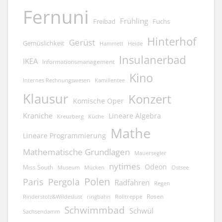
Fernuni
Frühling
Freibad
Fuchs
Hinterhof
Gerüst
Gemüslichkeit
Hammett
Heide
Insulanerbad
IKEA
Informationsmanagement
Kino
Kamillentee
Internes Rechnungswesen
Klausur
Konzert
Komische Oper
Kraniche
Lineare Algebra
Kreuzberg
Küche
Mathe
Lineare Programmierung
Mathematische Grundlagen
Mauersegler
nytimes
Odeon
Miss South
Museum
Mücken
Ostsee
Polen
Pergola
Paris
Radfahren
Regen
Rosen
ringbahn
Rinderstolz&Wildeslust
Rolltreppe
Schwimmbad
Schwül
Sachsendamm