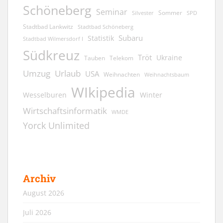
Schöneberg
Seminar
Sommer
Silvester
SPD
Stadtbad Lankwitz
Stadtbad Schöneberg
Subaru
Statistik
Stadtbad Wilmersdorf I
Südkreuz
Tröt
Ukraine
Tauben
Telekom
Umzug
Urlaub
USA
Weihnachten
Weihnachtsbaum
WIkipedia
Wesselburen
Winter
Wirtschaftsinformatik
WMDE
Yorck Unlimited
Archiv
August 2026
Juli 2026