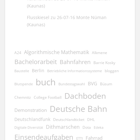
(Kaunas)
Flusskiesel
zu
26-07-16 Monte Nüman
(Kaunas)
Algorithmische Mathematik
A24
Alkmene
Bachelorarbeit
Bahnfahren
Barrie Kosky
Berlin
bloggen
Baustelle
Betriebliche Informationssysteme
buch
BVG
Büsum
Blutspende
Bundestagswahl
Dachboden
Chemnitz
College Football
Deutsche Bahn
Demonstration
Deutschlandfunk
Deutschlandticket
DHL
Dithmarschen
Dota
Edeka
Digitale Diversität
Einsendeaufgaben
Fahrrad
ETTI