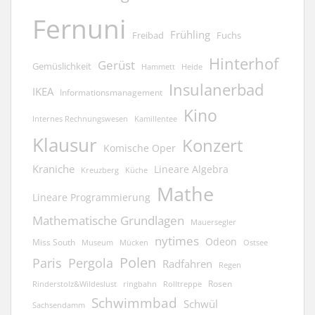
Fernuni
Frühling
Freibad
Fuchs
Hinterhof
Gerüst
Gemüslichkeit
Hammett
Heide
Insulanerbad
IKEA
Informationsmanagement
Kino
Kamillentee
Internes Rechnungswesen
Klausur
Konzert
Komische Oper
Kraniche
Lineare Algebra
Kreuzberg
Küche
Mathe
Lineare Programmierung
Mathematische Grundlagen
Mauersegler
nytimes
Odeon
Miss South
Museum
Mücken
Ostsee
Polen
Pergola
Paris
Radfahren
Regen
Rosen
ringbahn
Rinderstolz&Wildeslust
Rolltreppe
Schwimmbad
Schwül
Sachsendamm