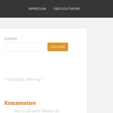
IMPRESSUM
ÜBER SOUTHPARK
Suchen
SUCHEN
<
UberBlogr Webring
>
Kommentare
Ilka
zu
26-08-07 Wieder da