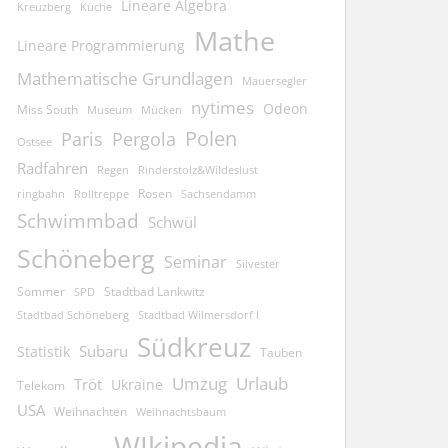
Lineare Algebra
Kreuzberg
Küche
Mathe
Lineare Programmierung
Mathematische Grundlagen
Mauersegler
nytimes
Odeon
Miss South
Museum
Mücken
Polen
Pergola
Paris
Ostsee
Radfahren
Regen
Rinderstolz&Wildeslust
Rosen
ringbahn
Rolltreppe
Sachsendamm
Schwimmbad
Schwül
Schöneberg
Seminar
Silvester
Sommer
Stadtbad Lankwitz
SPD
Stadtbad Schöneberg
Stadtbad Wilmersdorf I
Südkreuz
Subaru
Statistik
Tauben
Umzug
Urlaub
Tröt
Ukraine
Telekom
USA
Weihnachten
Weihnachtsbaum
WIkipedia