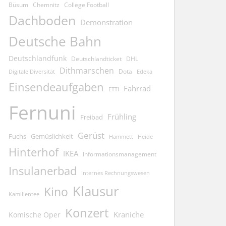
Büsum
Chemnitz
College Football
Dachboden
Demonstration
Deutsche Bahn
Deutschlandfunk
Deutschlandticket
DHL
Dithmarschen
Dota
Edeka
Digitale Diversität
Einsendeaufgaben
Fahrrad
ETTI
Fernuni
Frühling
Freibad
Gerüst
Fuchs
Gemüslichkeit
Hammett
Heide
Hinterhof
IKEA
Informationsmanagement
Insulanerbad
Internes Rechnungswesen
Klausur
Kino
Kamillentee
Konzert
Kraniche
Komische Oper