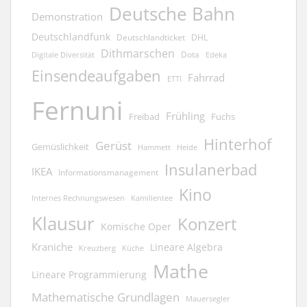
Deutsche Bahn
Demonstration
Deutschlandfunk
Deutschlandticket
DHL
Dithmarschen
Dota
Edeka
Digitale Diversität
Einsendeaufgaben
Fahrrad
ETTI
Fernuni
Frühling
Freibad
Fuchs
Hinterhof
Gerüst
Gemüslichkeit
Hammett
Heide
Insulanerbad
IKEA
Informationsmanagement
Kino
Kamillentee
Internes Rechnungswesen
Klausur
Konzert
Komische Oper
Kraniche
Lineare Algebra
Kreuzberg
Küche
Mathe
Lineare Programmierung
Mathematische Grundlagen
Mauersegler