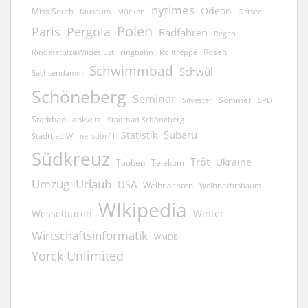
nytimes
Odeon
Miss South
Museum
Mücken
Ostsee
Polen
Pergola
Paris
Radfahren
Regen
Rosen
ringbahn
Rinderstolz&Wildeslust
Rolltreppe
Schwimmbad
Schwül
Sachsendamm
Schöneberg
Seminar
Sommer
Silvester
SPD
Stadtbad Lankwitz
Stadtbad Schöneberg
Subaru
Statistik
Stadtbad Wilmersdorf I
Südkreuz
Tröt
Ukraine
Tauben
Telekom
Umzug
Urlaub
USA
Weihnachten
Weihnachtsbaum
WIkipedia
Wesselburen
Winter
Wirtschaftsinformatik
WMDE
Yorck Unlimited