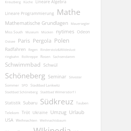
Lineare Algebra
Kreuzberg
Küche
Mathe
Lineare Programmierung
Mathematische Grundlagen
Mauersegler
nytimes
Odeon
Miss South
Museum
Mücken
Polen
Pergola
Paris
Ostsee
Radfahren
Regen
Rinderstolz&Wildeslust
Rosen
ringbahn
Rolltreppe
Sachsendamm
Schwimmbad
Schwül
Schöneberg
Seminar
Silvester
Sommer
Stadtbad Lankwitz
SPD
Stadtbad Schöneberg
Stadtbad Wilmersdorf I
Südkreuz
Subaru
Statistik
Tauben
Umzug
Urlaub
Tröt
Ukraine
Telekom
USA
Weihnachten
Weihnachtsbaum
WIkipedia