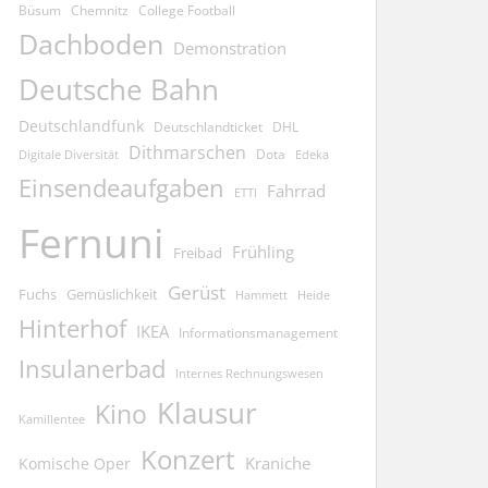
Büsum
Chemnitz
College Football
Dachboden
Demonstration
Deutsche Bahn
Deutschlandfunk
Deutschlandticket
DHL
Dithmarschen
Dota
Edeka
Digitale Diversität
Einsendeaufgaben
Fahrrad
ETTI
Fernuni
Frühling
Freibad
Gerüst
Fuchs
Gemüslichkeit
Hammett
Heide
Hinterhof
IKEA
Informationsmanagement
Insulanerbad
Internes Rechnungswesen
Klausur
Kino
Kamillentee
Konzert
Kraniche
Komische Oper