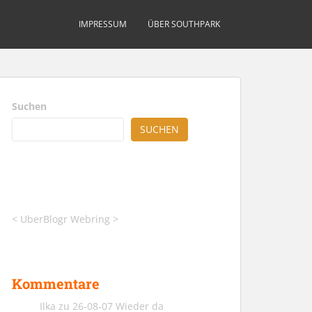
IMPRESSUM
ÜBER SOUTHPARK
Suchen
SUCHEN
<
UberBlogr Webring
>
Kommentare
Ilka
zu
26-08-07 Wieder da