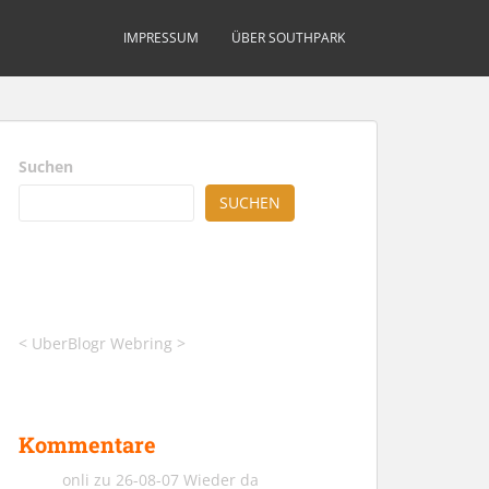
IMPRESSUM
ÜBER SOUTHPARK
Suchen
SUCHEN
<
UberBlogr Webring
>
Kommentare
onli
zu
26-08-07 Wieder da