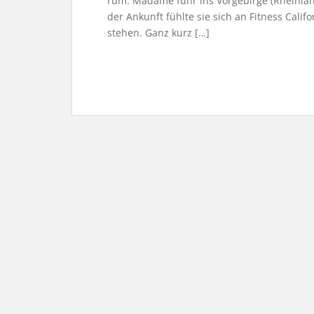
rum. Madame fuhr ins Vorgebirge (Rheinland
der Ankunft fühlte sie sich an Fitness Cali
stehen. Ganz kurz […]