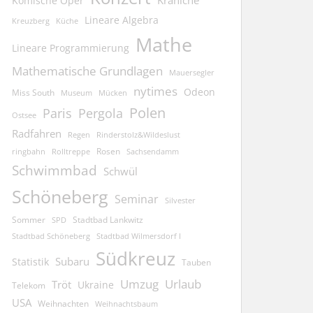
Kraniche
Komische Oper
Lineare Algebra
Kreuzberg
Küche
Mathe
Lineare Programmierung
Mathematische Grundlagen
Mauersegler
nytimes
Odeon
Miss South
Museum
Mücken
Polen
Pergola
Paris
Ostsee
Radfahren
Regen
Rinderstolz&Wildeslust
Rosen
ringbahn
Rolltreppe
Sachsendamm
Schwimmbad
Schwül
Schöneberg
Seminar
Silvester
Sommer
Stadtbad Lankwitz
SPD
Stadtbad Schöneberg
Stadtbad Wilmersdorf I
Südkreuz
Subaru
Statistik
Tauben
Umzug
Urlaub
Tröt
Ukraine
Telekom
USA
Weihnachten
Weihnachtsbaum