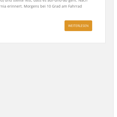
) und stellte fest, dass es auf-und-ab geht. Nach
fornia erinnert. Morgens bei 10 Grad am Fahrrad
WEITERLESEN