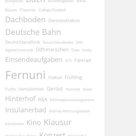
BVG
Blutspende
Bundestagswahl
Büsum
Chemnitz
College Football
Dachboden
Demonstration
Deutsche Bahn
Deutschlandfunk
Deutschlandticket
DHL
Dithmarschen
Dota
Edeka
Digitale Diversität
Einsendeaufgaben
Fahrrad
ETTI
Fernuni
Frühling
Freibad
Gerüst
Fuchs
Gemüslichkeit
Hammett
Heide
Hinterhof
IKEA
Informationsmanagement
Insulanerbad
Internes Rechnungswesen
Klausur
Kino
Kamillentee
Konzert