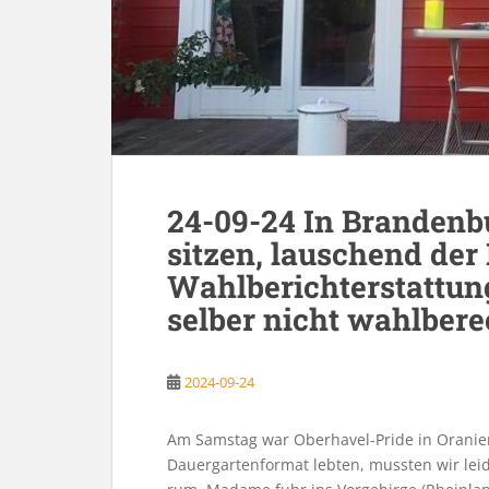
24-09-24 In Brandenbu
sitzen, lauschend de
Wahlberichterstattung
selber nicht wahlbere
2024-09-24
Am Samstag war Oberhavel-Pride in Oranien
Dauergartenformat lebten, mussten wir leid