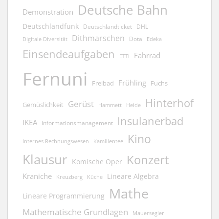
Deutsche Bahn
Demonstration
Deutschlandfunk
Deutschlandticket
DHL
Dithmarschen
Dota
Edeka
Digitale Diversität
Einsendeaufgaben
Fahrrad
ETTI
Fernuni
Frühling
Freibad
Fuchs
Hinterhof
Gerüst
Gemüslichkeit
Hammett
Heide
Insulanerbad
IKEA
Informationsmanagement
Kino
Kamillentee
Internes Rechnungswesen
Klausur
Konzert
Komische Oper
Kraniche
Lineare Algebra
Kreuzberg
Küche
Mathe
Lineare Programmierung
Mathematische Grundlagen
Mauersegler