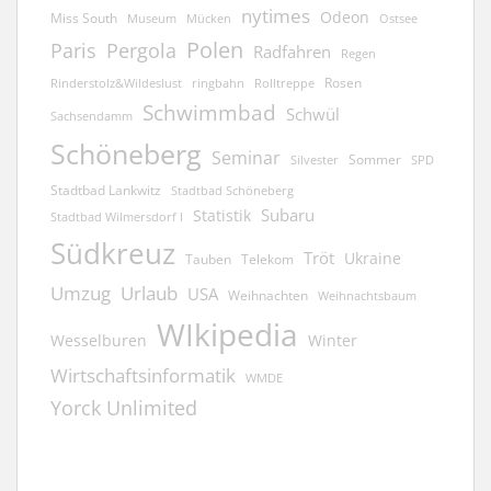
nytimes
Odeon
Miss South
Museum
Mücken
Ostsee
Polen
Pergola
Paris
Radfahren
Regen
Rosen
ringbahn
Rinderstolz&Wildeslust
Rolltreppe
Schwimmbad
Schwül
Sachsendamm
Schöneberg
Seminar
Sommer
Silvester
SPD
Stadtbad Lankwitz
Stadtbad Schöneberg
Subaru
Statistik
Stadtbad Wilmersdorf I
Südkreuz
Tröt
Ukraine
Tauben
Telekom
Umzug
Urlaub
USA
Weihnachten
Weihnachtsbaum
WIkipedia
Wesselburen
Winter
Wirtschaftsinformatik
WMDE
Yorck Unlimited