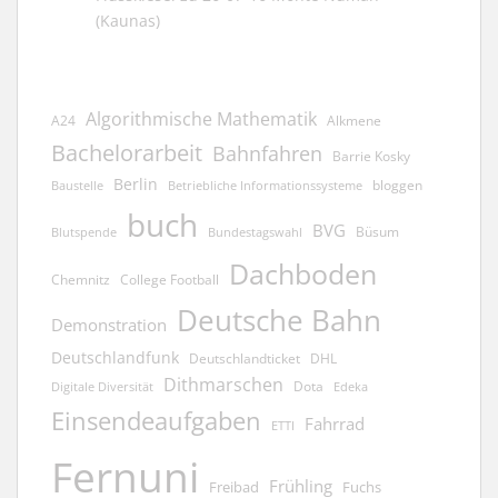
(Kaunas)
Algorithmische Mathematik
A24
Alkmene
Bachelorarbeit
Bahnfahren
Barrie Kosky
Berlin
bloggen
Baustelle
Betriebliche Informationssysteme
buch
BVG
Büsum
Blutspende
Bundestagswahl
Dachboden
Chemnitz
College Football
Deutsche Bahn
Demonstration
Deutschlandfunk
Deutschlandticket
DHL
Dithmarschen
Dota
Edeka
Digitale Diversität
Einsendeaufgaben
Fahrrad
ETTI
Fernuni
Frühling
Freibad
Fuchs