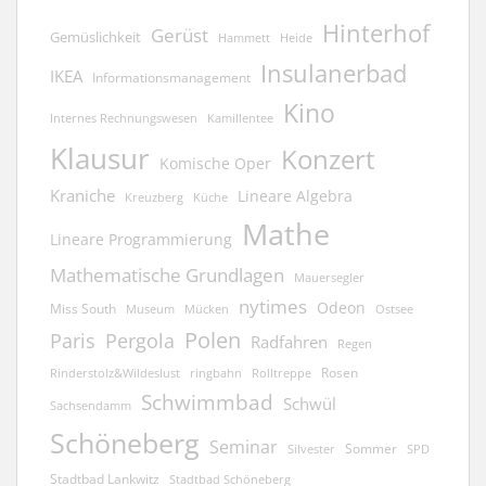
Hinterhof
Gerüst
Gemüslichkeit
Hammett
Heide
Insulanerbad
IKEA
Informationsmanagement
Kino
Kamillentee
Internes Rechnungswesen
Klausur
Konzert
Komische Oper
Kraniche
Lineare Algebra
Kreuzberg
Küche
Mathe
Lineare Programmierung
Mathematische Grundlagen
Mauersegler
nytimes
Odeon
Miss South
Museum
Mücken
Ostsee
Polen
Pergola
Paris
Radfahren
Regen
Rosen
ringbahn
Rinderstolz&Wildeslust
Rolltreppe
Schwimmbad
Schwül
Sachsendamm
Schöneberg
Seminar
Sommer
Silvester
SPD
Stadtbad Lankwitz
Stadtbad Schöneberg