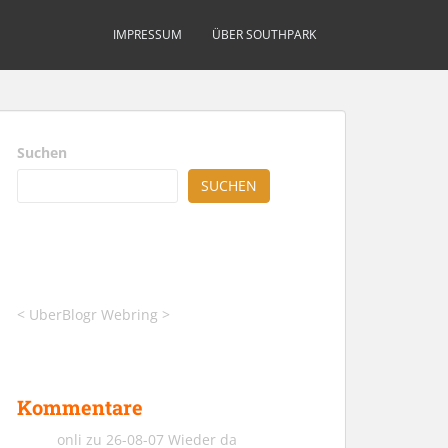
IMPRESSUM
ÜBER SOUTHPARK
Suchen
SUCHEN
<
UberBlogr Webring
>
Kommentare
onli
zu
26-08-07 Wieder da