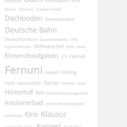
BVG
Blutspende
Bundestagswahl
Büsum
Chemnitz
College Football
Dachboden
Demonstration
Deutsche Bahn
Deutschlandfunk
Deutschlandticket
DHL
Dithmarschen
Dota
Edeka
Digitale Diversität
Einsendeaufgaben
Fahrrad
ETTI
Fernuni
Frühling
Freibad
Gerüst
Fuchs
Gemüslichkeit
Hammett
Heide
Hinterhof
IKEA
Informationsmanagement
Insulanerbad
Internes Rechnungswesen
Klausur
Kino
Kamillentee
Konzert