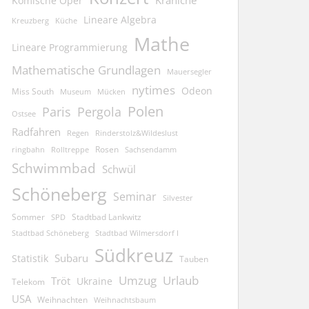
Kraniche
Komische Oper
Lineare Algebra
Kreuzberg
Küche
Mathe
Lineare Programmierung
Mathematische Grundlagen
Mauersegler
nytimes
Odeon
Miss South
Museum
Mücken
Polen
Pergola
Paris
Ostsee
Radfahren
Regen
Rinderstolz&Wildeslust
Rosen
ringbahn
Rolltreppe
Sachsendamm
Schwimmbad
Schwül
Schöneberg
Seminar
Silvester
Sommer
Stadtbad Lankwitz
SPD
Stadtbad Schöneberg
Stadtbad Wilmersdorf I
Südkreuz
Subaru
Statistik
Tauben
Umzug
Urlaub
Tröt
Ukraine
Telekom
USA
Weihnachten
Weihnachtsbaum