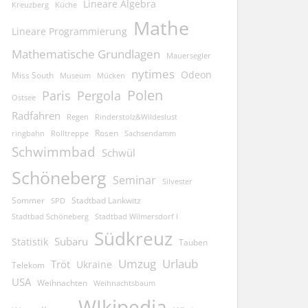
Lineare Algebra
Kreuzberg
Küche
Mathe
Lineare Programmierung
Mathematische Grundlagen
Mauersegler
nytimes
Odeon
Miss South
Museum
Mücken
Polen
Pergola
Paris
Ostsee
Radfahren
Regen
Rinderstolz&Wildeslust
Rosen
ringbahn
Rolltreppe
Sachsendamm
Schwimmbad
Schwül
Schöneberg
Seminar
Silvester
Sommer
Stadtbad Lankwitz
SPD
Stadtbad Schöneberg
Stadtbad Wilmersdorf I
Südkreuz
Subaru
Statistik
Tauben
Umzug
Urlaub
Tröt
Ukraine
Telekom
USA
Weihnachten
Weihnachtsbaum
WIkipedia