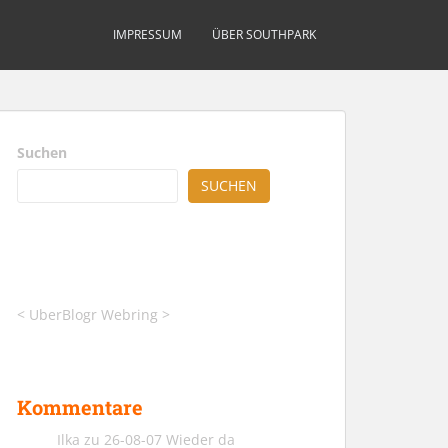
IMPRESSUM
ÜBER SOUTHPARK
Suchen
SUCHEN
<
UberBlogr Webring
>
Kommentare
Ilka
zu
26-08-07 Wieder da