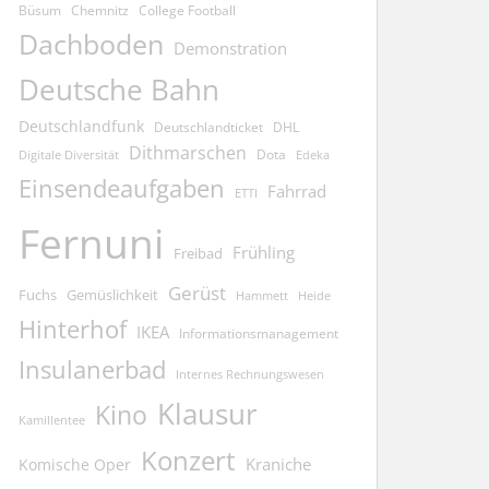
Büsum
Chemnitz
College Football
Dachboden
Demonstration
Deutsche Bahn
Deutschlandfunk
Deutschlandticket
DHL
Dithmarschen
Dota
Edeka
Digitale Diversität
Einsendeaufgaben
Fahrrad
ETTI
Fernuni
Frühling
Freibad
Gerüst
Fuchs
Gemüslichkeit
Hammett
Heide
Hinterhof
IKEA
Informationsmanagement
Insulanerbad
Internes Rechnungswesen
Klausur
Kino
Kamillentee
Konzert
Kraniche
Komische Oper