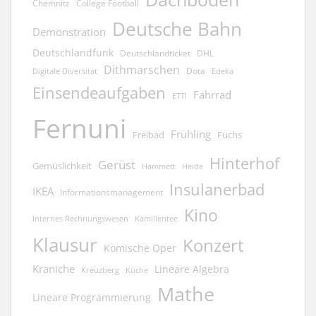
Chemnitz
College Football
Deutsche Bahn
Demonstration
Deutschlandfunk
Deutschlandticket
DHL
Dithmarschen
Dota
Edeka
Digitale Diversität
Einsendeaufgaben
Fahrrad
ETTI
Fernuni
Frühling
Freibad
Fuchs
Hinterhof
Gerüst
Gemüslichkeit
Hammett
Heide
Insulanerbad
IKEA
Informationsmanagement
Kino
Kamillentee
Internes Rechnungswesen
Klausur
Konzert
Komische Oper
Kraniche
Lineare Algebra
Kreuzberg
Küche
Mathe
Lineare Programmierung