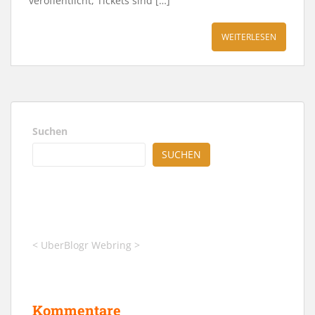
veröffentlicht, Tickets sind […]
WEITERLESEN
Suchen
SUCHEN
<
UberBlogr Webring
>
Kommentare