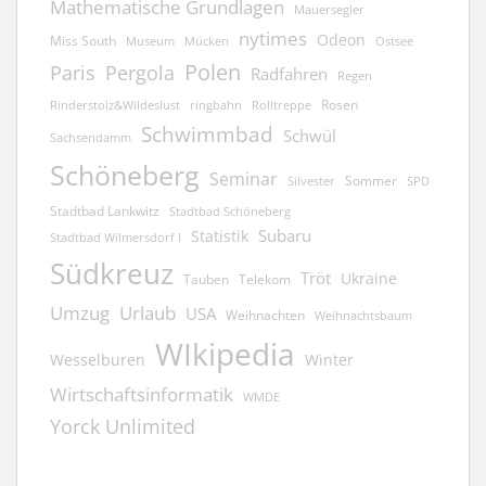
Mathematische Grundlagen
Mauersegler
nytimes
Odeon
Miss South
Museum
Mücken
Ostsee
Polen
Pergola
Paris
Radfahren
Regen
Rosen
ringbahn
Rinderstolz&Wildeslust
Rolltreppe
Schwimmbad
Schwül
Sachsendamm
Schöneberg
Seminar
Sommer
Silvester
SPD
Stadtbad Lankwitz
Stadtbad Schöneberg
Subaru
Statistik
Stadtbad Wilmersdorf I
Südkreuz
Tröt
Ukraine
Tauben
Telekom
Umzug
Urlaub
USA
Weihnachten
Weihnachtsbaum
WIkipedia
Wesselburen
Winter
Wirtschaftsinformatik
WMDE
Yorck Unlimited