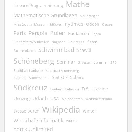
Mathe
Lineare Programmierung
Mathematische Grundlagen
Mauersegler
nytimes
Odeon
Miss South
Museum
Mücken
Ostsee
Polen
Pergola
Paris
Radfahren
Regen
Rosen
ringbahn
Rinderstolz&Wildeslust
Rolltreppe
Schwimmbad
Schwül
Sachsendamm
Schöneberg
Seminar
Sommer
Silvester
SPD
Stadtbad Lankwitz
Stadtbad Schöneberg
Subaru
Statistik
Stadtbad Wilmersdorf I
Südkreuz
Tröt
Ukraine
Tauben
Telekom
Umzug
Urlaub
USA
Weihnachten
Weihnachtsbaum
WIkipedia
Wesselburen
Winter
Wirtschaftsinformatik
WMDE
Yorck Unlimited