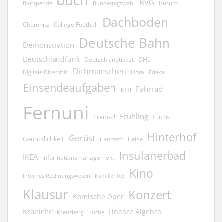
BVG
Büsum
Blutspende
Bundestagswahl
Dachboden
Chemnitz
College Football
Deutsche Bahn
Demonstration
Deutschlandfunk
Deutschlandticket
DHL
Dithmarschen
Dota
Edeka
Digitale Diversität
Einsendeaufgaben
Fahrrad
ETTI
Fernuni
Frühling
Freibad
Fuchs
Hinterhof
Gerüst
Gemüslichkeit
Hammett
Heide
Insulanerbad
IKEA
Informationsmanagement
Kino
Kamillentee
Internes Rechnungswesen
Klausur
Konzert
Komische Oper
Kraniche
Lineare Algebra
Kreuzberg
Küche