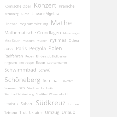
Konzert
Kraniche
Komische Oper
Lineare Algebra
Kreuzberg
Küche
Mathe
Lineare Programmierung
Mathematische Grundlagen
Mauersegler
nytimes
Odeon
Miss South
Museum
Mücken
Polen
Pergola
Paris
Ostsee
Radfahren
Regen
Rinderstolz&Wildeslust
Rosen
ringbahn
Rolltreppe
Sachsendamm
Schwimmbad
Schwül
Schöneberg
Seminar
Silvester
Sommer
Stadtbad Lankwitz
SPD
Stadtbad Schöneberg
Stadtbad Wilmersdorf I
Südkreuz
Subaru
Statistik
Tauben
Umzug
Urlaub
Tröt
Ukraine
Telekom