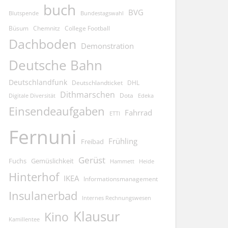
buch
BVG
Blutspende
Bundestagswahl
Büsum
Chemnitz
College Football
Dachboden
Demonstration
Deutsche Bahn
Deutschlandfunk
Deutschlandticket
DHL
Dithmarschen
Dota
Edeka
Digitale Diversität
Einsendeaufgaben
Fahrrad
ETTI
Fernuni
Frühling
Freibad
Gerüst
Fuchs
Gemüslichkeit
Hammett
Heide
Hinterhof
IKEA
Informationsmanagement
Insulanerbad
Internes Rechnungswesen
Klausur
Kino
Kamillentee