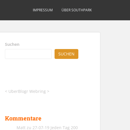
IMPRESSUM
ÜBER SOUTHPARK
Suchen
SUCHEN
<
UberBlogr Webring
>
Kommentare
Matt
zu
27-07-19 Jeden Tag 200