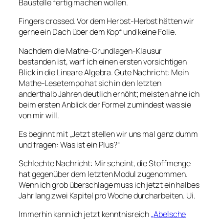
Baustelle fertig machen wollen.
Fingers crossed. Vor dem Herbst-Herbst hätten wir
gerne ein Dach über dem Kopf und keine Folie.
Nachdem die Mathe-Grundlagen-Klausur
bestanden ist, warf ich einen ersten vorsichtigen
Blick in die
Lineare Algebra
. Gute Nachricht: Mein
Mathe-Lesetempo hat sich in den letzten
anderthalb Jahren deutlich erhöht; meisten ahne ich
beim ersten Anblick der Formel zumindest was sie
von mir will.
Es beginnt mit
„Jetzt stellen wir uns mal ganz dumm
und fragen: Was ist ein Plus?“
Schlechte Nachricht: Mir scheint, die Stoffmenge
hat gegenüber dem letzten Modul zugenommen.
Wenn ich grob überschlage muss ich jetzt ein halbes
Jahr lang zwei Kapitel pro Woche durcharbeiten. Ui.
Immerhin kann ich jetzt kenntnisreich
„Abelsche