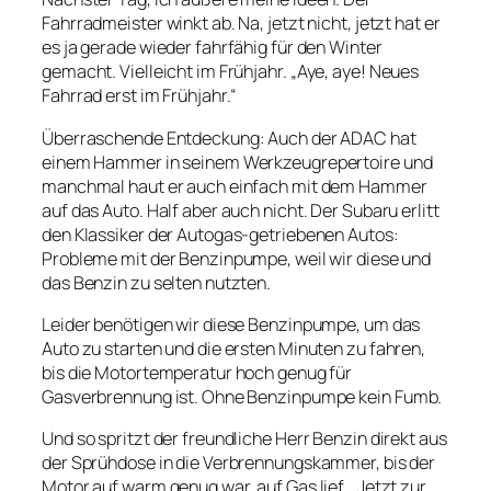
Fahrradmeister winkt ab. Na, jetzt nicht, jetzt hat er
es ja gerade wieder fahrfähig für den Winter
gemacht. Vielleicht im Frühjahr.
„Aye, aye! Neues
Fahrrad erst im Frühjahr.“
Überraschende Entdeckung: Auch der ADAC hat
einem Hammer in seinem Werkzeugrepertoire und
manchmal haut er auch einfach mit dem Hammer
auf das Auto. Half aber auch nicht. Der Subaru erlitt
den Klassiker der Autogas-getriebenen Autos:
Probleme mit der Benzinpumpe, weil wir diese und
das Benzin zu selten nutzten.
Leider benötigen wir diese Benzinpumpe, um das
Auto zu starten und die ersten Minuten zu fahren,
bis die Motortemperatur hoch genug für
Gasverbrennung ist. Ohne Benzinpumpe kein
Fumb
.
Und so spritzt der freundliche Herr Benzin direkt aus
der Sprühdose in die Verbrennungskammer, bis der
Motor auf warm genug war, auf Gas lief. „Jetzt zur