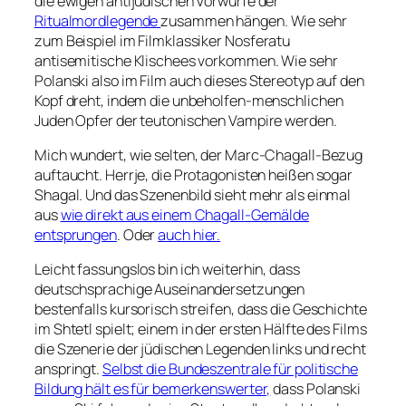
die ewigen antijüdischen Vorwürfe der
Ritualmordlegende
zusammen hängen. Wie sehr
zum Beispiel im Filmklassiker
Nosferatu
antisemitische Klischees vorkommen. Wie sehr
Polanski also im Film auch dieses Stereotyp auf den
Kopf dreht, indem die unbeholfen-menschlichen
Juden Opfer der teutonischen Vampire werden.
Mich wundert, wie selten, der Marc-Chagall-Bezug
auftaucht. Herrje, die Protagonisten heißen sogar
Shagal. Und das Szenenbild sieht mehr als einmal
aus
wie direkt aus einem Chagall-Gemälde
entsprungen
. Oder
auch hier.
Leicht fassungslos bin ich weiterhin, dass
deutschsprachige Auseinandersetzungen
bestenfalls kursorisch streifen, dass die Geschichte
im Shtetl spielt; einem in der ersten Hälfte des Films
die Szenerie der jüdischen Legenden links und recht
anspringt.
Selbst die Bundeszentrale für politische
Bildung hält es für bemerkenswerter,
dass Polanski