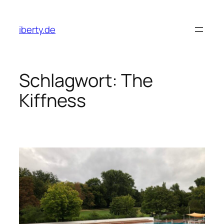
Zum
Inhalt
iberty.de
springen
Schlagwort:
The
Kiffness