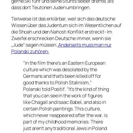
gerne Ski fuhr und seine Stunts selber drehte, als
dass dort Teutonen Juden umbringen.
Teilweise ist das erklärbar, weil sich das deutsche
Wissen über das Judentum sich im Wesentlichen auf
die Shoah und den Nahost-Konflikt erstreckt- Im
Zweifel erschrecken Deutsche immer, wenn sie
„
Jude“
sagen müssen.
Anderseits muss man nur
Polanski zuhören:
“In the film there’s an Eastern European
culture which was desolated by the
Germans and that’s been killed off for
good thanks to Polish Stalinism,”
Polanski told
Positif
. “It’s the kind of thing
that you can see in the work of figures
like Chagall and Isaac Babel, and also in
certain Polish paintings. This culture,
which never reappeared after the war, is
part of my childhood memories. There
just aren’t any traditional Jews in Poland