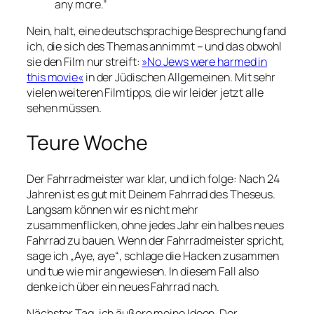
any more.”
Nein, halt, eine deutschsprachige Besprechung fand
ich, die sich des Themas annimmt – und das obwohl
sie den Film nur streift:
»No Jews were harmed in
this movie«
in der
Jüdischen Allgemeinen
. Mit sehr
vielen weiteren Filmtipps, die wir leider jetzt alle
sehen müssen.
Teure Woche
Der Fahrradmeister war klar, und ich folge: Nach 24
Jahren ist es gut mit Deinem Fahrrad des Theseus.
Langsam können wir es nicht mehr
zusammenflicken, ohne jedes Jahr ein halbes neues
Fahrrad zu bauen. Wenn der Fahrradmeister spricht,
sage ich
„Aye, aye“
, schlage die Hacken zusammen
und tue wie mir angewiesen. In diesem Fall also
denke ich über ein neues Fahrrad nach.
Nächster Tag, ich äußere meine Ideen. Der