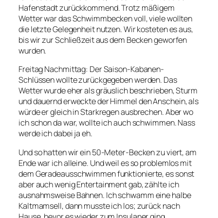
Hafenstadt zurückkommend. Trotz mäßigem
Wetter war das Schwimmbecken voll, viele wollten
die letzte Gelegenheit nutzen. Wir kosteten es aus,
bis wir zur Schließzeit aus dem Becken geworfen
wurden.
Freitag Nachmittag: Der Saison-Kabanen-
Schlüssen wollte zurückgegeben werden. Das
Wetter wurde eher als gräuslich beschrieben, Sturm
und dauernd erweckte der Himmel den Anschein, als
würde er gleich in Starkregen ausbrechen. Aber wo
ich schon da war, wollte ich auch schwimmen. Nass
werde ich dabei ja eh.
Und so hatten wir ein 50-Meter-Becken zu viert, am
Ende war ich alleine. Und weil es so problemlos mit
dem Geradeausschwimmen funktionierte, es sonst
aber auch wenig Entertainment gab, zählte ich
ausnahmsweise Bahnen. Ich schwamm eine halbe
Kaltmamsell, dann musste ich los; zurück nach
Hause, bevor es wieder zum Insulaner ging.