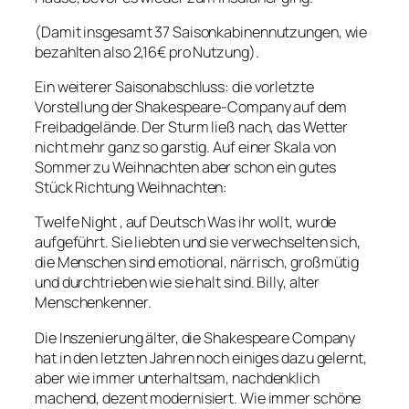
(Damit insgesamt 37 Saisonkabinennutzungen, wie
bezahlten also 2,16€ pro Nutzung).
Ein weiterer Saisonabschluss: die vorletzte
Vorstellung der Shakespeare-Company auf dem
Freibadgelände. Der Sturm ließ nach, das Wetter
nicht mehr ganz so garstig. Auf einer Skala von
Sommer zu Weihnachten aber schon ein gutes
Stück Richtung Weihnachten:
Twelfe Night
, auf Deutsch
Was ihr wollt,
wurde
aufgeführt
.
Sie liebten und sie verwechselten sich,
die Menschen sind emotional, närrisch, großmütig
und durchtrieben wie sie halt sind. Billy, alter
Menschenkenner.
Die Inszenierung älter, die Shakespeare Company
hat in den letzten Jahren noch einiges dazu gelernt,
aber wie immer unterhaltsam, nachdenklich
machend, dezent modernisiert. Wie immer schöne