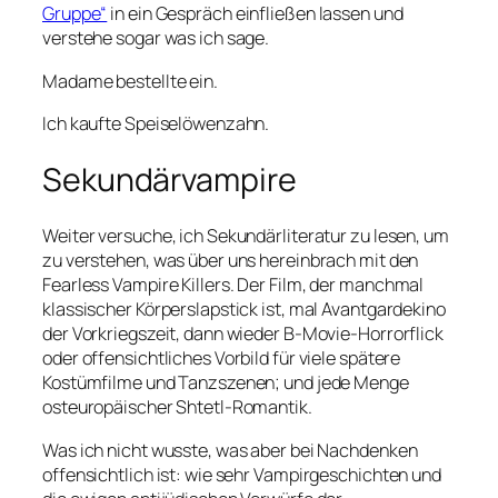
Gruppe“
in ein Gespräch einfließen lassen und
verstehe sogar was ich sage.
Madame bestellte ein.
Ich kaufte Speiselöwenzahn.
Sekundärvampire
Weiter versuche, ich Sekundärliteratur zu lesen, um
zu verstehen, was über uns hereinbrach mit den
Fearless Vampire Killers
. Der Film, der manchmal
klassischer Körperslapstick ist, mal Avantgardekino
der Vorkriegszeit, dann wieder B-Movie-Horrorflick
oder offensichtliches Vorbild für viele spätere
Kostümfilme und Tanzszenen; und jede Menge
osteuropäischer Shtetl-Romantik.
Was ich nicht wusste, was aber bei Nachdenken
offensichtlich ist: wie sehr Vampirgeschichten und