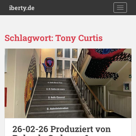
S
iberty.de
TOGGLE
k
i
p
t
Schlagwort:
Tony Curtis
o
m
a
i
n
c
o
n
t
e
n
t
26-02-26 Produziert von