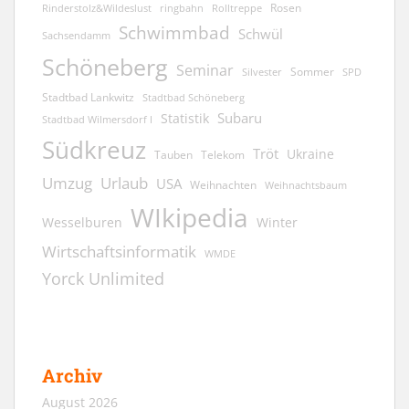
Rosen
ringbahn
Rinderstolz&Wildeslust
Rolltreppe
Schwimmbad
Schwül
Sachsendamm
Schöneberg
Seminar
Sommer
Silvester
SPD
Stadtbad Lankwitz
Stadtbad Schöneberg
Subaru
Statistik
Stadtbad Wilmersdorf I
Südkreuz
Tröt
Ukraine
Tauben
Telekom
Umzug
Urlaub
USA
Weihnachten
Weihnachtsbaum
WIkipedia
Wesselburen
Winter
Wirtschaftsinformatik
WMDE
Yorck Unlimited
Archiv
August 2026