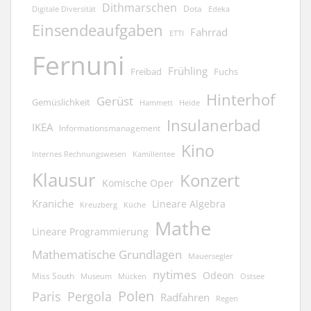
Dithmarschen
Dota
Edeka
Digitale Diversität
Einsendeaufgaben
Fahrrad
ETTI
Fernuni
Frühling
Freibad
Fuchs
Hinterhof
Gerüst
Gemüslichkeit
Hammett
Heide
Insulanerbad
IKEA
Informationsmanagement
Kino
Kamillentee
Internes Rechnungswesen
Klausur
Konzert
Komische Oper
Kraniche
Lineare Algebra
Kreuzberg
Küche
Mathe
Lineare Programmierung
Mathematische Grundlagen
Mauersegler
nytimes
Odeon
Miss South
Museum
Mücken
Ostsee
Polen
Pergola
Paris
Radfahren
Regen