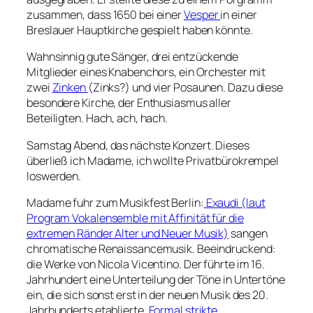
zusammen, dass 1650 bei einer
Vesper
in einer
Breslauer Hauptkirche gespielt haben könnte.
Wahnsinnig gute Sänger, drei entzückende
Mitglieder eines Knabenchors, ein Orchester mit
zwei
Zinken
(Zinks?) und vier Posaunen. Dazu diese
besondere Kirche, der Enthusiasmus aller
Beteiligten. Hach, ach, hach.
Samstag Abend, das nächste Konzert. Dieses
überließ ich Madame, ich wollte Privatbürokrempel
loswerden.
Madame fuhr zum Musikfest Berlin:
Exaudi (laut
Program Vokalensemble mit Affinität für die
extremen Ränder Alter und Neuer Musik)
sangen
chromatische Renaissancemusik. Beeindruckend:
die Werke von Nicola Vicentino. Der führte im 16.
Jahrhundert eine Unterteilung der Töne in Untertöne
ein, die sich sonst erst in der neuen Musik des 20.
Jahrhunderts etablierte.
Formal strikte