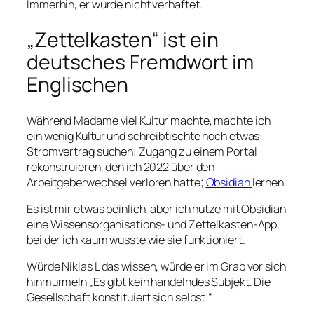
Immerhin, er wurde nicht verhaftet.
„Zettelkasten“ ist ein
deutsches Fremdwort im
Englischen
Während Madame viel Kultur machte, machte ich
ein wenig Kultur und schreibtischte noch etwas:
Stromvertrag suchen; Zugang zu einem Portal
rekonstruieren, den ich 2022 über den
Arbeitgeberwechsel verloren hatte;
Obsidian
lernen.
Es ist mir etwas peinlich, aber ich nutze mit Obsidian
eine Wissensorganisations- und Zettelkasten-App,
bei der ich kaum wusste wie sie funktioniert.
Würde Niklas L das wissen, würde er im Grab vor sich
hinmurmeln „Es gibt kein handelndes Subjekt. Die
Gesellschaft konstituiert sich selbst.“