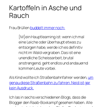
Kartoffeln in Asche und
Rauch
Frau Brüllen
buddelt immer noch:
[M]ein Hauptlearning ist: wenn ich mal
eine Leiche oder überhaupt etwas zu
entsorgen habe, werde ich es definitiv
nicht im Wald vergraben. Das ist eine
unendliche Scheissarbeit, brutal
anstrengend, geht endlos und andauernd
kommen Leute vorbei.
Als Kind wollte ich Straßenbahnfahrer werden,
um
genau diese Straßenbahn zu fahren. Neid ist gar
kein Ausdruck.
Ich las in sechs verschiedenen Blogs, dass die
Blogger den Raab-Boxkampf gesehen haben. Alle