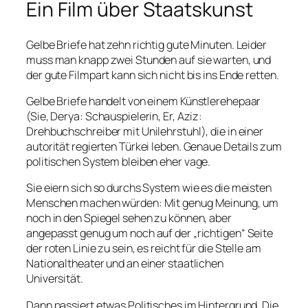
Ein Film über Staatskunst
Gelbe Briefe hat zehn richtig gute Minuten. Leider
muss man knapp zwei Stunden auf sie warten, und
der gute Filmpart kann sich nicht bis ins Ende retten.
Gelbe Briefe handelt von einem Künstlerehepaar
(Sie, Derya: Schauspielerin, Er, Aziz:
Drehbuchschreiber mit Unilehrstuhl), die in einer
autorität regierten Türkei leben. Genaue Details zum
politischen System bleiben eher vage.
Sie eiern sich so durchs System wie es die meisten
Menschen machen würden: Mit genug Meinung, um
noch in den Spiegel sehen zu können, aber
angepasst genug um noch auf der „richtigen“ Seite
der roten Linie zu sein, es reicht für die Stelle am
Nationaltheater und an einer staatlichen
Universität.
Dann passiert etwas Politisches im Hintergrund. Die