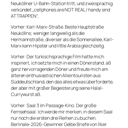
Neuköllner U-Bahn-Station tritt, und zweisprachig
verkündet „cellphones are NOT REAL / handy sind
ATTRAPPEN“.
Vorher: Karl-Marx-Straße. Beste Hauptstraße
Neuköllns; weniger langweilig als die
Hermannstraße, diverser als die Sonnenallee, Karl-
Marx kann Hipster und little Arabia gleichzeitg.
Vorher: Der türkischsprachige Film hatte mich
inspiriert, ich setzte mich in einen Dönerstand, aß
ganz hervorragenden Döner und freute mich am
älteren enthusiastischen Alleintouristen aus
Süddeutschland, den das alles etwas überforderte,
der aber mit großer Begeisterung seine Halal-
Currywurst aß.
Vorher: Saal 3 im Passage-Kino. Der große
Fernsehsaal. Ich werde mir merken, in diesem Saal
nur noch die ersten drei Reihen zu buchen.
Berlinale-2026-Gewinner
Gelbe Briefe
von İlker