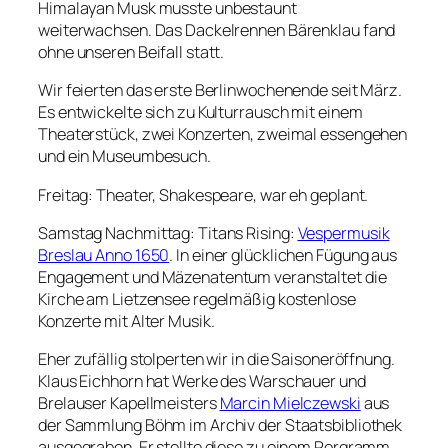
Himalayan Musk
musste unbestaunt
weiterwachsen. Das Dackelrennen Bärenklau fand
ohne unseren Beifall statt.
Wir feierten das erste Berlinwochenende seit März.
Es entwickelte sich zu Kulturrausch mit einem
Theaterstück, zwei Konzerten, zweimal essengehen
und ein Museumbesuch.
Freitag: Theater, Shakespeare, war eh geplant.
Samstag Nachmittag: Titans Rising:
Vespermusik
Breslau Anno 1650
. In einer glücklichen Fügung aus
Engagement und Mäzenatentum veranstaltet die
Kirche am Lietzensee regelmäßig kostenlose
Konzerte mit Alter Musik.
Eher zufällig stolperten wir in die Saisoneröffnung.
Klaus Eichhorn hat Werke des Warschauer und
Brelauser Kapellmeisters
Marcin Mielczewski
aus
der Sammlung Böhm im Archiv der Staatsbibliothek
ausgegraben. Er stellte diese zu einem Porgramm