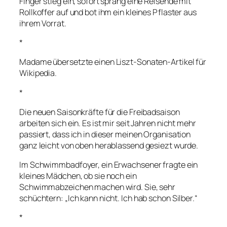
Finger stieg ein, sofort sprang eine Reisende mit
Rollkoffer auf und bot ihm ein kleines Pflaster aus
ihrem Vorrat.
*
Madame übersetzte einen Liszt-Sonaten-Artikel für
Wikipedia.
*
Die neuen Saisonkräfte für die Freibadsaison
arbeiten sich ein. Es ist mir seit Jahren nicht mehr
passiert, dass ich in dieser meinen Organisation
ganz leicht von oben herablassend gesiezt wurde.
Im Schwimmbadfoyer, ein Erwachsener fragte ein
kleines Mädchen, ob sie noch ein
Schwimmabzeichen machen wird. Sie, sehr
schüchtern: „Ich kann nicht. Ich hab schon Silber.“
*