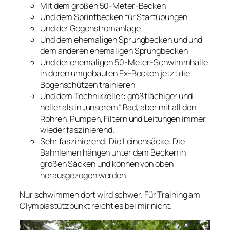
Mit dem großen 50-Meter-Becken
Und dem Sprintbecken für Startübungen
Und der Gegenstromanlage
Und dem ehemaligen Sprungbecken und und
dem anderen ehemaligen Sprungbecken
Und der ehemaligen 50-Meter-Schwimmhalle
in deren umgebauten Ex-Becken jetzt die
Bogenschützen trainieren
Und dem Technikkeller: größflächiger und
heller als in „unserem“ Bad, aber mit all den
Rohren, Pumpen, Filtern und Leitungen immer
wieder faszinierend.
Sehr faszinierend: Die Leinensäcke: Die
Bahnleinen hängen unter dem Becken in
großen Säcken und können von oben
herausgezogen werden.
Nur schwimmen dort wird schwer. Für Training am
Olympiastützpunkt reicht es bei mir nicht.