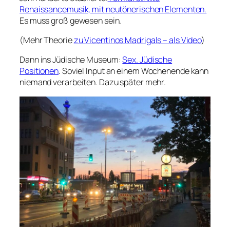
Renaissancemusik, mit neutönerischen Elementen.
Es muss groß gewesen sein.
(Mehr Theorie
zu Vicentinos Madrigals – als Video
)
Dann ins Jüdische Museum:
Sex. Jüdische
Positionen
. Soviel Input an einem Wochenende kann
niemand verarbeiten. Dazu später mehr.