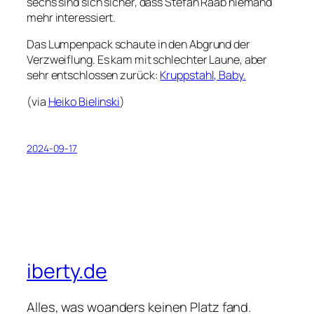
sechs sind sich sicher, dass Stefan Raab niemand
mehr interessiert.
Das Lumpenpack schaute in den Abgrund der
Verzweiflung. Es kam mit schlechter Laune, aber
sehr entschlossen zurück:
Kruppstahl, Baby.
(via
Heiko Bielinski
)
2024-09-17
iberty.de
Alles, was woanders keinen Platz fand.