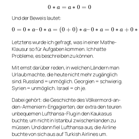
0
∗
a
=
a
∗
0
=
0
0
∗
=
∗
0
=
0
a
a
Und der Beweis lautet:
0
=
0
∗
a
–
0
∗
a
=
(
0
+
0
)
∗
a
–
0
∗
a
=
0
∗
a
+
0
∗
a
0
=
0
∗
–
0
∗
=
(
0
+
0
)
∗
–
0
∗
=
0
∗
+
0
∗
a
a
a
a
a
Letztens wurde ich gefragt, was in einer Mathe-
Klausur so für Aufgaben kommen. Ich hatte
Probleme, es beschreiben zu können.
Mit ernst darüber reden, in welchen Ländern man
Urlaub machte, die heute nicht mehr zugänglich
sind. Russland = unmöglich. Georgien = schwierig.
Syrien = unmöglich. Israel = oh je.
Dabei gehört: die Geschichte des Völkermord-an-
den-Armeniern-Engagierten, der extra den teuren
unbequemen Lufthansa-Flug in den Kaukasus
buchte, um nicht in Istanbul zwischenlanden zu
müssen. Und dann fiel Lufthansa aus, die Airline
buchte von sich aus auf Turkish Airlines um.