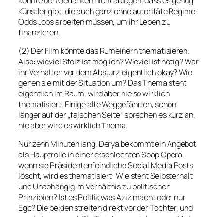
konnte den Gedanken nicht ablegen, dass es genug
Künstler gibt, die auch ganz ohne autoritäte Regime
Odds Jobs arbeiten müssen, um ihr Leben zu
finanzieren.
(2) Der Film könnte das Rumeinern thematisieren.
Also: wieviel Stolz ist möglich? Wieviel ist nötig? War
ihr Verhalten vor dem Absturz eigentlich okay? Wie
gehen sie mit der Situation um? Das Thema steht
eigentlich im Raum, wird aber nie so wirklich
thematisiert. Einige alte Weggefährten, schon
länger auf der „falschen Seite“ sprechen es kurz an,
nie aber wird es wirklich Thema.
Nur zehn Minuten lang, Derya bekommt ein Angebot
als Hauptrolle in einer erschlechten Soap Opera,
wenn sie Präsidentenfeindliche Social Media Posts
löscht, wird es thematisiert: Wie steht Selbsterhalt
und Unabhängig im Verhältnis zu politischen
Prinzipien? Ist es Politik was Aziz macht oder nur
Ego? Die beiden streiten direkt vor der Tochter, und