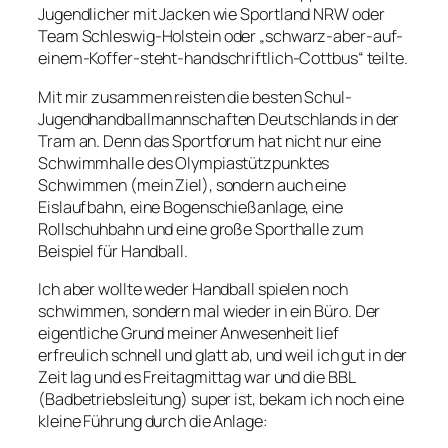
Jugendlicher mit Jacken wie
Sportland NRW
oder
Team Schleswig-Holstein
oder „schwarz-aber-auf-
einem-Koffer-steht-handschriftlich-Cottbus“ teilte.
Mit mir zusammen reisten die besten Schul-
Jugendhandballmannschaften Deutschlands in der
Tram an. Denn das Sportforum hat nicht nur eine
Schwimmhalle des Olympiastützpunktes
Schwimmen (mein Ziel), sondern auch eine
Eislaufbahn, eine Bogenschießanlage, eine
Rollschuhbahn und eine große Sporthalle zum
Beispiel für Handball.
Ich aber wollte weder Handball spielen noch
schwimmen, sondern mal wieder in ein Büro. Der
eigentliche Grund meiner Anwesenheit lief
erfreulich schnell und glatt ab, und weil ich gut in der
Zeit lag und es Freitagmittag war und die BBL
(Badbetriebsleitung) super ist, bekam ich noch eine
kleine Führung durch die Anlage: