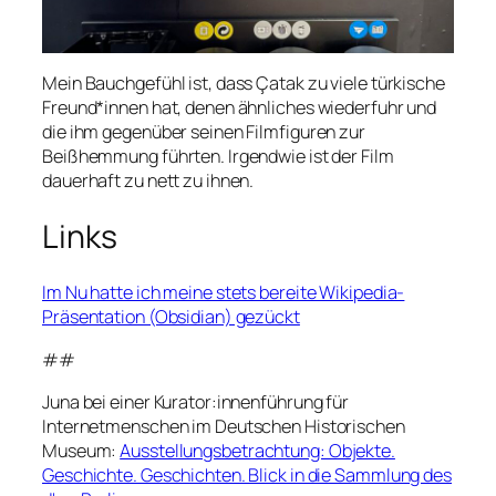
Mein Bauchgefühl ist, dass Çatak zu viele türkische
Freund*innen hat, denen ähnliches wiederfuhr und
die ihm gegenüber seinen Filmfiguren zur
Beißhemmung führten. Irgendwie ist der Film
dauerhaft zu nett zu ihnen.
Links
Im Nu hatte ich meine stets bereite Wikipedia-
Präsentation (Obsidian) gezückt
##
Juna bei einer Kurator:innenführung für
Internetmenschen im Deutschen Historischen
Museum:
Ausstellungsbetrachtung: Objekte.
Geschichte. Geschichten. Blick in die Sammlung des