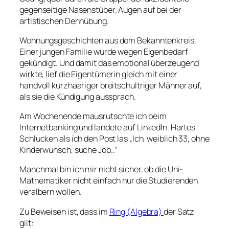
gegenseitige Nasenstüber. Augen auf bei der
artistischen Dehnübung.
Wohnungsgeschichten aus dem Bekanntenkreis.
Einer jungen Familie wurde wegen Eigenbedarf
gekündigt. Und damit das emotional überzeugend
wirkte, lief die Eigentümerin gleich mit einer
handvoll kurzhaariger breitschultriger Männer auf,
als sie die Kündigung aussprach.
Am Wochenende mausrutschte ich beim
Internetbanking und landete auf LinkedIn. Hartes
Schlucken als ich den Post las „Ich, weiblich 33, ohne
Kinderwunsch, suche Job..“
Manchmal bin ich mir nicht sicher, ob die Uni-
Mathematiker nicht einfach nur die Studierenden
veralbern wollen.
Zu Beweisen ist, dass im
Ring (Algebra)
der Satz
gilt: