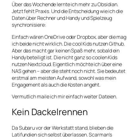
Über das Wochende lernte ich mehr zu Obsidian.
Jetzt fehlt Praxis. Und die Entscheidung wie ich die
Daten über Rechner und Handy und Spielzeug
synchronisiere:
Einfach wären OneDrive oder Dropbox, aber die mag
ich beide nicht wirklich. Die cool Kids nutzen Github.
Aber das macht gar keinen Spaß mehr, sobald ein
Handy beteiligt ist. Die nicht ganz so coolen Kids
nutzen Nextcloud. Eigentlich möchte ich über eine
NAS gehen – aber die steht noch nicht. Sie bedeutet
erstmal am meisten Aufwand, sowohl was mein
Engagement als auch die Kosten angeht.
Vermutlich maile ich mir einfach weiter Dateien.
Kein Dackelrennen
Da Subaru vor der Werkstatt stand, blieben die
Latifundien sich selbst überlassen.
Scarman’s