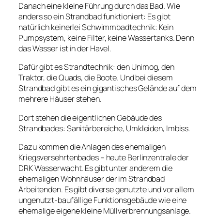
Danach eine kleine Führung durch das Bad. Wie
anders so ein Strandbad funktioniert: Es gibt
natürlich keinerlei Schwimmbadtechnik: Kein
Pumpsystem, keine Filter, keine Wassertanks. Denn
das Wasser ist in der Havel.
Dafür gibt es Strandtechnik: den Unimog, den
Traktor, die Quads, die Boote. Und bei diesem
Strandbad gibt es ein gigantisches Gelände auf dem
mehrere Häuser stehen.
Dort stehen die eigentlichen Gebäude des
Strandbades: Sanitärbereiche, Umkleiden, Imbiss.
Dazu kommen die Anlagen des ehemaligen
Kriegsversehrtenbades – heute Berlinzentrale der
DRK Wasserwacht. Es gibt unter anderem die
ehemaligen Wohnhäuser der im Strandbad
Arbeitenden. Es gibt diverse genutzte und vor allem
ungenutzt-baufällige Funktionsgebäude wie eine
ehemalige eigene kleine Müllverbrennungsanlage.