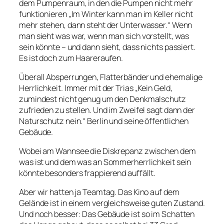
dem Pumpenraum, in den die Pumpen nicht mehr
funktionieren „Im Winter kann man im Keller nicht
mehr stehen, dann steht der Unterwasser.“ Wenn
man sieht was war, wenn man sich vorstellt, was
sein könnte – und dann sieht, dass nichts passiert.
Es ist doch zum Haareraufen.
Überall Absperrungen, Flatterbänder und ehemalige
Herrlichkeit. Immer mit der Trias „Kein Geld,
zumindest nicht genug um den Denkmalschutz
zufrieden zu stellen. Und im Zweifel sagt dann der
Naturschutz nein.“ Berlin und seine öffentlichen
Gebäude.
Wobei am Wannsee die Diskrepanz zwischen dem
was ist und dem was an Sommerherrlichkeit sein
könnte besonders frappierend auffällt.
Aber wir hatten ja Teamtag. Das Kino auf dem
Gelände ist in einem vergleichsweise guten Zustand.
Und noch besser: Das Gebäude ist so im Schatten