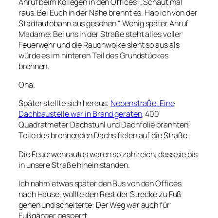
Anruf beim Kollegen in den Offices: „Schaut mal
raus. Bei Euch in der Nähe brennt es. Hab ich von der
Stadtautobahn aus gesehen.“ Wenig später Anruf
Madame: Bei uns in der Straße steht alles voller
Feuerwehr und die Rauchwolke sieht so aus als
würde es im hinteren Teil des Grundstückes
brennen.
Oha.
Später stellte sich heraus:
Nebenstraße. Eine
Dachbaustelle war in Brand geraten
, 400
Quadratmeter Dachstuhl und Dachfolie brannten;
Teile des brennenden Dachs fielen auf die Straße.
Die Feuerwehrautos waren so zahlreich, dass sie bis
in unsere Straße hinein standen.
Ich nahm etwas später den Bus von den Offices
nach Hause, wollte den Rest der Strecke zu Fuß
gehen und scheiterte: Der Weg war auch für
Fußgänger gesperrt.