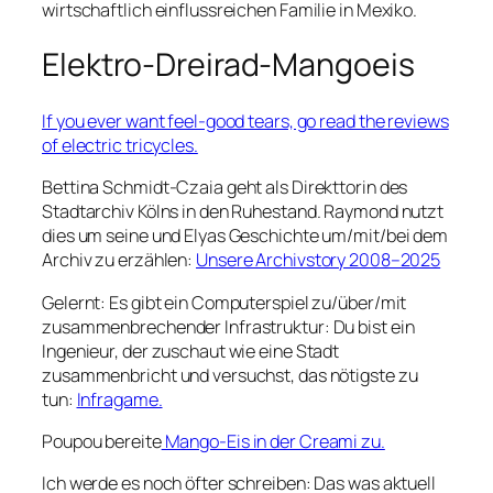
wirtschaftlich einflussreichen Familie in Mexiko.
Elektro-Dreirad-Mangoeis
If you ever want feel-good tears, go read the reviews
of electric tricycles.
Bettina Schmidt-Czaia geht als Direkttorin des
Stadtarchiv Kölns in den Ruhestand. Raymond nutzt
dies um seine und Elyas Geschichte um/mit/bei dem
Archiv zu erzählen:
Unsere Archivstory 2008–2025
Gelernt: Es gibt ein Computerspiel zu/über/mit
zusammenbrechender Infrastruktur: Du bist ein
Ingenieur, der zuschaut wie eine Stadt
zusammenbricht und versuchst, das nötigste zu
tun:
Infragame.
Poupou bereite
Mango-Eis in der Creami zu.
Ich werde es noch öfter schreiben: Das was aktuell