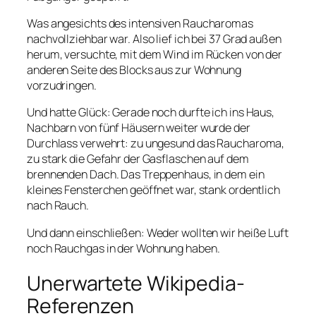
Was angesichts des intensiven Raucharomas
nachvollziehbar war. Also lief ich bei 37 Grad außen
herum, versuchte, mit dem Wind im Rücken von der
anderen Seite des Blocks aus zur Wohnung
vorzudringen.
Und hatte Glück: Gerade noch durfte ich ins Haus,
Nachbarn von fünf Häusern weiter wurde der
Durchlass verwehrt: zu ungesund das Raucharoma,
zu stark die Gefahr der Gasflaschen auf dem
brennenden Dach. Das Treppenhaus, in dem ein
kleines Fensterchen geöffnet war, stank ordentlich
nach Rauch.
Und dann einschließen: Weder wollten wir heiße Luft
noch Rauchgas in der Wohnung haben.
Unerwartete Wikipedia-
Referenzen