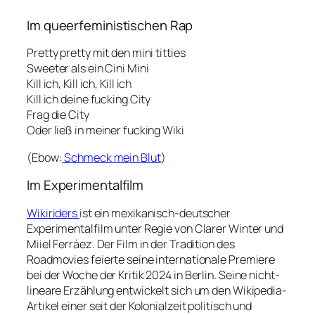
Im queerfeministischen Rap
Pretty pretty mit den mini titties
Sweeter als ein Cini Mini
Kill ich, Kill ich, Kill ich
Kill ich deine fucking City
Frag die City
Oder ließ in meiner fucking Wiki
(Ebow:
Schmeck mein Blut
)
Im Experimentalfilm
Wikiriders
ist ein mexikanisch-deutscher
Experimentalfilm unter Regie von Clarer Winter und
Miiel Ferráez. Der Film in der Tradition des
Roadmovies feierte seine internationale Premiere
bei der Woche der Kritik 2024 in Berlin. Seine nicht-
lineare Erzählung entwickelt sich um den Wikipedia-
Artikel einer seit der Kolonialzeit politisch und