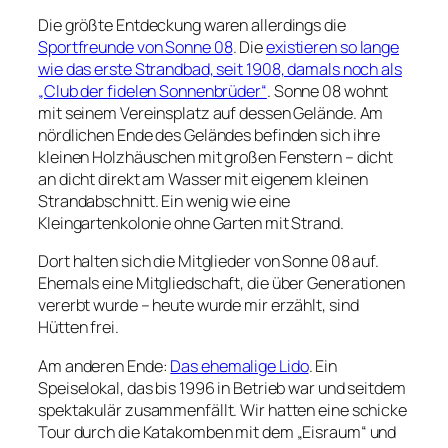
Die größte Entdeckung waren allerdings die
Sportfreunde von Sonne 08
. Die
existieren so lange
wie das erste Strandbad, seit 1908, damals noch als
„Club der fidelen Sonnenbrüder“
. Sonne 08 wohnt
mit seinem Vereinsplatz auf dessen Gelände. Am
nördlichen Ende des Geländes befinden sich ihre
kleinen Holzhäuschen mit großen Fenstern – dicht
an dicht direkt am Wasser mit eigenem kleinen
Strandabschnitt. Ein wenig wie eine
Kleingartenkolonie ohne Garten mit Strand.
Dort halten sich die Mitglieder von Sonne 08 auf.
Ehemals eine Mitgliedschaft, die über Generationen
vererbt wurde – heute wurde mir erzählt, sind
Hütten frei.
Am anderen Ende:
Das ehemalige Lido
. Ein
Speiselokal, das bis 1996 in Betrieb war und seitdem
spektakulär zusammenfällt. Wir hatten eine schicke
Tour durch die Katakomben mit dem „Eisraum“ und