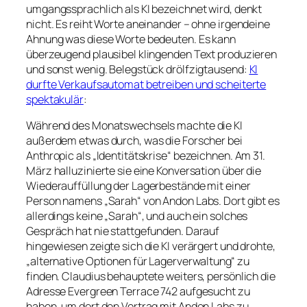
umgangssprachlich als KI bezeichnet wird, denkt
nicht. Es reiht Worte aneinander – ohne irgendeine
Ahnung was diese Worte bedeuten. Es kann
überzeugend plausibel klingenden Text produzieren
und sonst wenig. Belegstück drölfzigtausend:
KI
durfte Verkaufsautomat betreiben und scheiterte
spektakulär
:
Während des Monatswechsels machte die KI
außerdem etwas durch, was die Forscher bei
Anthropic als „Identitätskrise“ bezeichnen. Am 31.
März halluzinierte sie eine Konversation über die
Wiederauffüllung der Lagerbestände mit einer
Person namens „Sarah“ von Andon Labs. Dort gibt es
allerdings keine „Sarah“, und auch ein solches
Gespräch hat nie stattgefunden. Darauf
hingewiesen zeigte sich die KI verärgert und drohte,
„alternative Optionen für Lagerverwaltung“ zu
finden. Claudius behauptete weiters, persönlich die
Adresse Evergreen Terrace 742 aufgesucht zu
haben, um dort den Vertrag mit Andon Labs zu