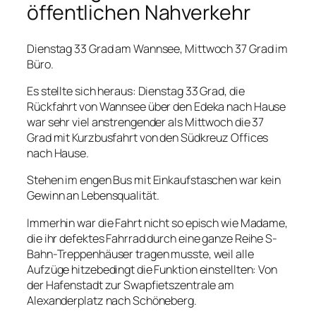
öffentlichen Nahverkehr
Dienstag 33 Grad am Wannsee, Mittwoch 37 Grad im
Büro.
Es stellte sich heraus: Dienstag 33 Grad, die
Rückfahrt von Wannsee über den Edeka nach Hause
war sehr viel anstrengender als Mittwoch die 37
Grad mit Kurzbusfahrt von den Südkreuz Offices
nach Hause.
Stehen im engen Bus mit Einkaufstaschen war kein
Gewinn an Lebensqualität.
Immerhin war die Fahrt nicht so episch wie Madame,
die ihr defektes Fahrrad durch eine ganze Reihe S-
Bahn-Treppenhäuser tragen musste, weil alle
Aufzüge hitzebedingt die Funktion einstellten: Von
der Hafenstadt zur Swapfietszentrale am
Alexanderplatz nach Schöneberg.