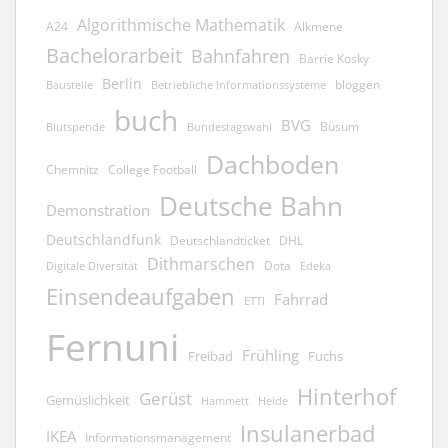
Algorithmische Mathematik
A24
Alkmene
Bachelorarbeit
Bahnfahren
Barrie Kosky
Berlin
bloggen
Baustelle
Betriebliche Informationssysteme
buch
BVG
Büsum
Blutspende
Bundestagswahl
Dachboden
Chemnitz
College Football
Deutsche Bahn
Demonstration
Deutschlandfunk
Deutschlandticket
DHL
Dithmarschen
Dota
Edeka
Digitale Diversität
Einsendeaufgaben
Fahrrad
ETTI
Fernuni
Frühling
Freibad
Fuchs
Hinterhof
Gerüst
Gemüslichkeit
Hammett
Heide
Insulanerbad
IKEA
Informationsmanagement