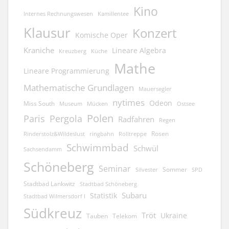
Kino
Kamillentee
Internes Rechnungswesen
Klausur
Konzert
Komische Oper
Kraniche
Lineare Algebra
Kreuzberg
Küche
Mathe
Lineare Programmierung
Mathematische Grundlagen
Mauersegler
nytimes
Odeon
Miss South
Museum
Mücken
Ostsee
Polen
Pergola
Paris
Radfahren
Regen
Rosen
ringbahn
Rinderstolz&Wildeslust
Rolltreppe
Schwimmbad
Schwül
Sachsendamm
Schöneberg
Seminar
Sommer
Silvester
SPD
Stadtbad Lankwitz
Stadtbad Schöneberg
Subaru
Statistik
Stadtbad Wilmersdorf I
Südkreuz
Tröt
Ukraine
Tauben
Telekom