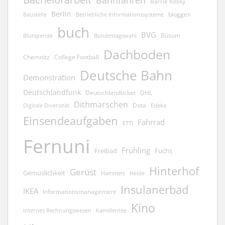
Barrie Kosky
Berlin
bloggen
Baustelle
Betriebliche Informationssysteme
buch
BVG
Büsum
Blutspende
Bundestagswahl
Dachboden
Chemnitz
College Football
Deutsche Bahn
Demonstration
Deutschlandfunk
Deutschlandticket
DHL
Dithmarschen
Dota
Edeka
Digitale Diversität
Einsendeaufgaben
Fahrrad
ETTI
Fernuni
Frühling
Freibad
Fuchs
Hinterhof
Gerüst
Gemüslichkeit
Hammett
Heide
Insulanerbad
IKEA
Informationsmanagement
Kino
Kamillentee
Internes Rechnungswesen