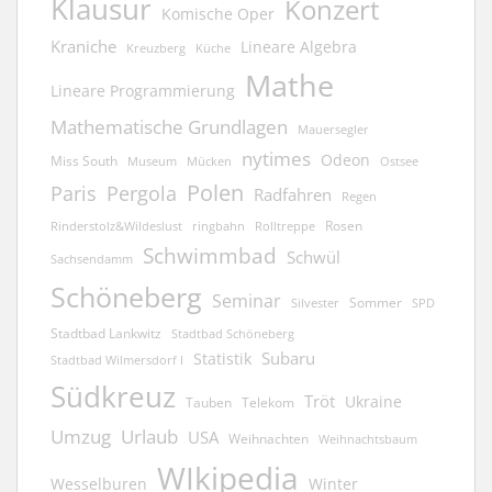
Klausur
Konzert
Komische Oper
Kraniche
Lineare Algebra
Kreuzberg
Küche
Mathe
Lineare Programmierung
Mathematische Grundlagen
Mauersegler
nytimes
Odeon
Miss South
Museum
Mücken
Ostsee
Polen
Pergola
Paris
Radfahren
Regen
Rosen
ringbahn
Rinderstolz&Wildeslust
Rolltreppe
Schwimmbad
Schwül
Sachsendamm
Schöneberg
Seminar
Sommer
Silvester
SPD
Stadtbad Lankwitz
Stadtbad Schöneberg
Subaru
Statistik
Stadtbad Wilmersdorf I
Südkreuz
Tröt
Ukraine
Tauben
Telekom
Umzug
Urlaub
USA
Weihnachten
Weihnachtsbaum
WIkipedia
Wesselburen
Winter