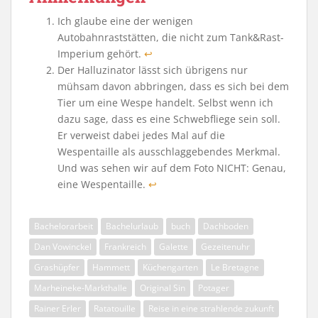
Ich glaube eine der wenigen
Autobahnraststätten, die nicht zum Tank&Rast-
Imperium gehört.
↩︎
Der Halluzinator lässt sich übrigens nur
mühsam davon abbringen, dass es sich bei dem
Tier um eine Wespe handelt. Selbst wenn ich
dazu sage, dass es eine Schwebfliege sein soll.
Er verweist dabei jedes Mal auf die
Wespentaille als ausschlaggebendes Merkmal.
Und was sehen wir auf dem Foto NICHT: Genau,
eine Wespentaille.
↩︎
Bachelorarbeit
Bachelurlaub
buch
Dachboden
Dan Vowinckel
Frankreich
Galette
Gezeitenuhr
Grashüpfer
Hammett
Küchengarten
Le Bretagne
Marheineke-Markthalle
Original Sin
Potager
Rainer Erler
Ratatouille
Reise in eine strahlende zukunft