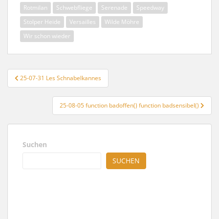
Rotmilan
Schwebfliege
Serenade
Speedway
Stolper Heide
Versailles
Wilde Möhre
Wir schon wieder
Beitragsnavigation
25-07-31 Les Schnabelkannes
25-08-05 function badoffen() function badsensibel()
Suchen
SUCHEN