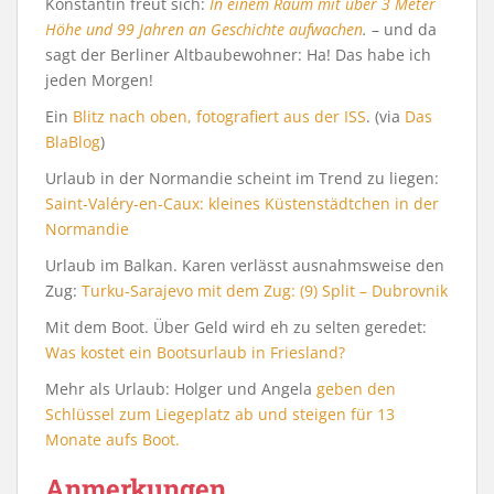
Konstantin freut sich:
In einem Raum mit über 3 Meter
Höhe und 99 Jahren an Geschichte aufwachen
.
– und da
sagt der Berliner Altbaubewohner: Ha! Das habe ich
jeden Morgen!
Ein
Blitz nach oben, fotografiert aus der ISS
. (via
Das
BlaBlog
)
Urlaub in der Normandie scheint im Trend zu liegen:
Saint-Valéry-en-Caux: kleines Küstenstädtchen in der
Normandie
Urlaub im Balkan. Karen verlässt ausnahmsweise den
Zug:
Turku-Sarajevo mit dem Zug: (9) Split – Dubrovnik
Mit dem Boot. Über Geld wird eh zu selten geredet:
Was kostet ein Bootsurlaub in Friesland?
Mehr als Urlaub: Holger und Angela
geben den
Schlüssel zum Liegeplatz ab und steigen für 13
Monate aufs Boot.
Anmerkungen