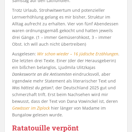
Samstag auf den Latifundien.
Trotz Urlaub, Strohwitwertum und potenzieller
Lernverhöhlung gelang es mir bisher, Struktur im
Alltag aufrecht zu erhalten. Vier von fünf Abendessen
waren ordnungsgemäß gekocht und hatten jeweils
drei Gänge. (1 – immer Gemüserohkost, 3 – immer
Obst. Ich will auch nicht übertreiben)
Ausgelesen:
Wir schon wieder – 16 jüdische Erzählungen
.
Die letzten drei Texte. Einer (der der Herausgeberin)
ein bißchen belanglos, Ljudmila Ulitzkajas
Dankesworte an die Antisemiten
eindrucksvoll, aber
irgendwie mehr Statement als literarischer Text und
Was hättest du getan?
, der Deutschland 2025 gut und
schmerzhaft trift. Erst beim Nachsehen wird mir
bewusst, dass der Text von Dana Vowinckel ist, deren
Gewässer im Ziplock
hier länger von Madame im
Bungalow gelesen wurde.
Ratatouille verpönt