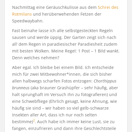
Nachmittag eine Geräuschkulisse aus dem
Schrei des
Rotmilans
und herüberwehenden Fetzen der
Speedwaybahn.
Fast beinahe lasse ich alle selbstgesteckten Regeln
sausen und werde üppig. Der Garten zeigt sich nach
all‘ dem Regen in paradiesischer Paradiesheit zudem
mit besten Wolken. Meine Regel: 1 Post – 1 Bild wankt.
Denn welches nehmen?
Aber egal. Ich bleibe bei einem Bild. Ich entscheide
mich für zwei Mitbewohner*innen, die sich bisher
allen halbwegs scharfen Fotos entzogen:
Chorthippus
brunneus
(aka brauner Grashüpfer – sehr häufig, aber
halt sprunghaft im Versuch ihn zu fotografieren) und
eine Schwebfliege (Ehrlich gesagt, keine Ahnung, wie
häufig sie sind – wir haben so viel gelb-schwarze
Insekten aller Art, dass ich nur noch selten
2
bestimme)
. Auch habe ich immer keine Lust, sie zu
fangen, einzufrieren und dann ihre Geschlechtsteile