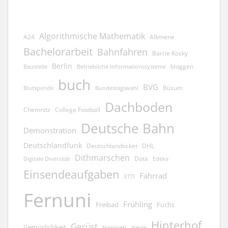
Algorithmische Mathematik
A24
Alkmene
Bachelorarbeit
Bahnfahren
Barrie Kosky
Berlin
bloggen
Baustelle
Betriebliche Informationssysteme
buch
BVG
Büsum
Blutspende
Bundestagswahl
Dachboden
Chemnitz
College Football
Deutsche Bahn
Demonstration
Deutschlandfunk
Deutschlandticket
DHL
Dithmarschen
Dota
Edeka
Digitale Diversität
Einsendeaufgaben
Fahrrad
ETTI
Fernuni
Frühling
Freibad
Fuchs
Hinterhof
Gerüst
Gemüslichkeit
Hammett
Heide