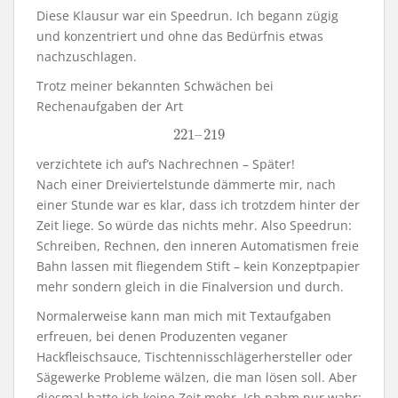
Diese Klausur war ein Speedrun. Ich begann zügig
und konzentriert und ohne das Bedürfnis etwas
nachzuschlagen.
Trotz meiner bekannten Schwächen bei
Rechenaufgaben der Art
221
–
219
221
–
219
verzichtete ich auf’s Nachrechnen – Später!
Nach einer Dreiviertelstunde dämmerte mir, nach
einer Stunde war es klar, dass ich trotzdem hinter der
Zeit liege. So würde das nichts mehr. Also Speedrun:
Schreiben, Rechnen, den inneren Automatismen freie
Bahn lassen mit fliegendem Stift – kein Konzeptpapier
mehr sondern gleich in die Finalversion und durch.
Normalerweise kann man mich mit Textaufgaben
erfreuen, bei denen Produzenten veganer
Hackfleischsauce, Tischtennisschlägerhersteller oder
Sägewerke Probleme wälzen, die man lösen soll. Aber
diesmal hatte ich keine Zeit mehr. Ich nahm nur wahr: