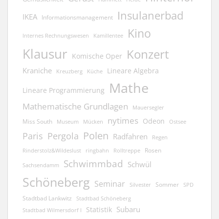
Insulanerbad
IKEA
Informationsmanagement
Kino
Kamillentee
Internes Rechnungswesen
Klausur
Konzert
Komische Oper
Kraniche
Lineare Algebra
Kreuzberg
Küche
Mathe
Lineare Programmierung
Mathematische Grundlagen
Mauersegler
nytimes
Odeon
Miss South
Museum
Mücken
Ostsee
Polen
Pergola
Paris
Radfahren
Regen
Rosen
ringbahn
Rinderstolz&Wildeslust
Rolltreppe
Schwimmbad
Schwül
Sachsendamm
Schöneberg
Seminar
Sommer
Silvester
SPD
Stadtbad Lankwitz
Stadtbad Schöneberg
Subaru
Statistik
Stadtbad Wilmersdorf I