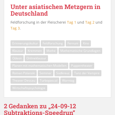
Unter asiatischen Metzgern in
Deutschland
Feldforschung in der Fleischerei
Tag 1
und
Tag 2
und
Tag 3
.
Erinnerungskultur
Feldforschung
Fernuni
Kino
Klausur
Kremmen
Mathe
Mathematische Grundlagen
Odeon
Onlineklausur
Planen mit mathematischen Modellen
Puppentheater
Roman Polanski
Seminar
Südkreuz
Tanz der Vampire
Theater Dessau
Turbopascal
Warntag
Wirtschaftspsychologie
2 Gedanken zu „24-09-12
Subtraktions-Speedrun“