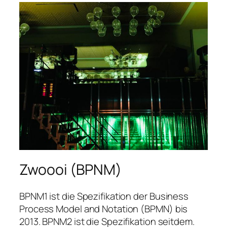
Zwoooi (BPNM)
BPNM1 ist die Spezifikation der
Business
Process Model and Notation (BPMN)
bis
2013. BPNM2 ist die Spezifikation seitdem.